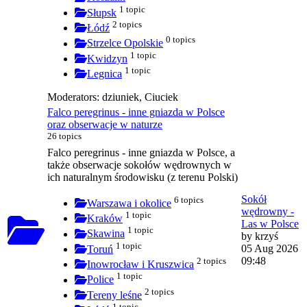
1 topic
Słupsk
2 topics
Łódź
0 topics
Strzelce Opolskie
1 topic
Kwidzyn
1 topic
Legnica
Moderators:
dziuniek
,
Ciuciek
Falco peregrinus - inne gniazda w Polsce
oraz obserwacje w naturze
26 topics
Falco peregrinus - inne gniazda w Polsce, a
także obserwacje sokołów wędrownych w
ich naturalnym środowisku (z terenu Polski)
Sokół
6 topics
Warszawa i okolice
wędrowny -
1 topic
Kraków
Las w Polsce
1 topic
Skawina
by
krzyś
1 topic
05 Aug 2026
Toruń
09:48
2 topics
Inowrocław i Kruszwica
1 topic
Police
2 topics
Tereny leśne
1 topic