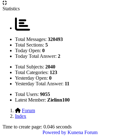
Statistics
Total Messages:
320493
Total Sections:
5
Today Open:
0
Today Total Answer:
2
Total Subjects:
2040
Total Categories:
123
Yesterday Open:
0
Yesterday Total Answer:
11
Total Users:
9055
Latest Member:
Zielinn100
Forum
Index
Time to create page: 0.046 seconds
Powered by
Kunena Forum