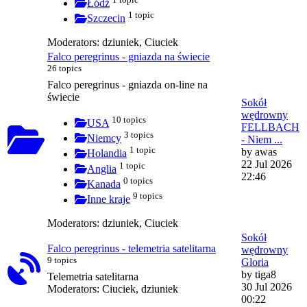
Łódź
1 topic
Szczecin
Moderators:
dziuniek
,
Ciuciek
Falco peregrinus - gniazda na świecie
26 topics
Falco peregrinus - gniazda on-line na
świecie
Sokół
wędrowny
10 topics
USA
FELLBACH
3 topics
Niemcy
- Niem ...
1 topic
by
awas
Holandia
22 Jul 2026
1 topic
Anglia
22:46
0 topics
Kanada
9 topics
Inne kraje
Moderators:
dziuniek
,
Ciuciek
Sokół
Falco peregrinus - telemetria satelitarna
wędrowny
9 topics
Gloria
by
tiga8
Telemetria satelitarna
30 Jul 2026
Moderators:
Ciuciek
,
dziuniek
00:22