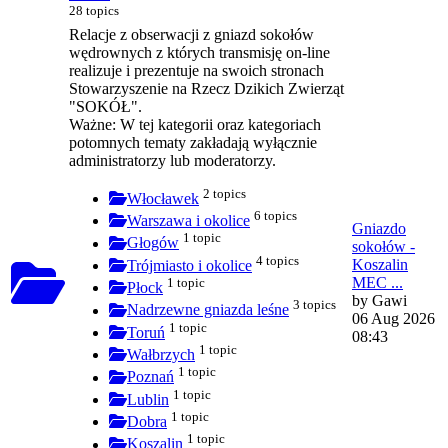
28 topics
Relacje z obserwacji z gniazd sokołów
wędrownych z których transmisję on-line
realizuje i prezentuje na swoich stronach
Stowarzyszenie na Rzecz Dzikich Zwierząt
"SOKÓŁ".
Ważne: W tej kategorii oraz kategoriach
potomnych tematy zakładają wyłącznie
administratorzy lub moderatorzy.
2 topics
Włocławek
6 topics
Warszawa i okolice
Gniazdo
1 topic
Głogów
sokołów -
4 topics
Koszalin
Trójmiasto i okolice
MEC ...
1 topic
Płock
by
Gawi
3 topics
Nadrzewne gniazda leśne
06 Aug 2026
1 topic
Toruń
08:43
1 topic
Wałbrzych
1 topic
Poznań
1 topic
Lublin
1 topic
Dobra
1 topic
Koszalin