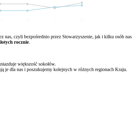
09
10
11
12
nas, czyli bezpośrednio przez Stowarzyszenie, jak i kilku osób nas
złotych rocznie
.
gniazduje większość sokołów.
ją je dla nas i poszukujemy kolejnych w różnych regionach Kraju.