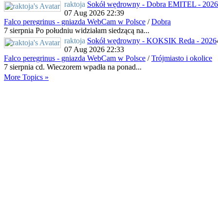
raktoja
Sokół wędrowny - Dobra EMITEL - 2026
07 Aug 2026 22:39
Falco peregrinus - gniazda WebCam w Polsce
/
Dobra
7 sierpnia Po południu widziałam siedzącą na...
raktoja
Sokół wędrowny - KOKSIK Reda - 2026
07 Aug 2026 22:33
Falco peregrinus - gniazda WebCam w Polsce
/
Trójmiasto i okolice
7 sierpnia cd. Wieczorem wpadła na ponad...
More Topics »