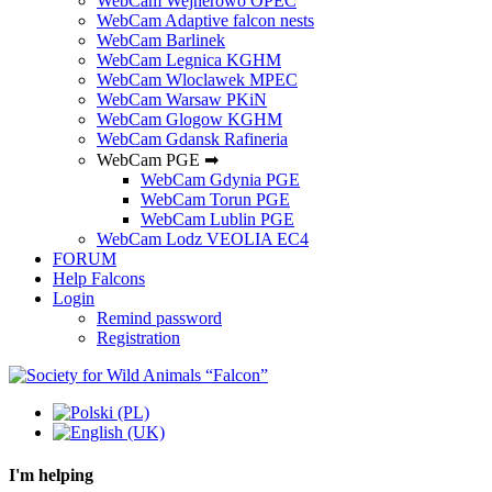
WebCam Wejherowo OPEC
WebCam Adaptive falcon nests
WebCam Barlinek
WebCam Legnica KGHM
WebCam Wloclawek MPEC
WebCam Warsaw PKiN
WebCam Glogow KGHM
WebCam Gdansk Rafineria
WebCam PGE ➡
WebCam Gdynia PGE
WebCam Torun PGE
WebCam Lublin PGE
WebCam Lodz VEOLIA EC4
FORUM
Help Falcons
Login
Remind password
Registration
I'm helping