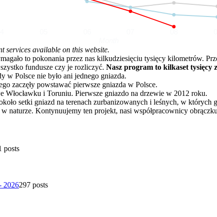
04
05
06
07
08
Month
services available on this website.
o to pokonania przez nas kilkudziesięciu tysięcy kilometrów. Przez 
zystko fundusze czy je rozliczyć.
Nasz program to kilkaset tysięcy 
dy w Polsce nie było ani jednego gniazda.
go zaczęły powstawać pierwsze gniazda w Polsce.
e Włocławku i Toruniu. Pierwsze gniazdo na drzewie w 2012 roku.
oło setki gniazd na terenach zurbanizowanych i leśnych, w których 
 w naturze. Kontynuujemy ten projekt, nasi współpracownicy obrączku
 posts
 2026
297 posts