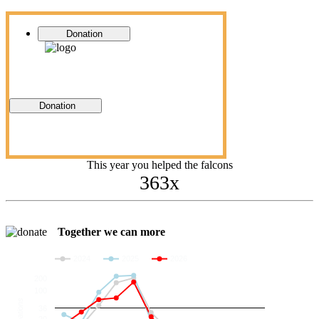
Donation
Donation
This year you helped the falcons
363x
Together we can more
2024
2025
2026
200
100
Donations
36
20