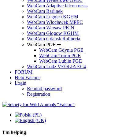
WebCam Wejherowo OPEC
WebCam Adaptive falcon nests
WebCam Barlinek
WebCam Legnica KGHM
WebCam Wloclawek MPEC
WebCam Warsaw PKiN
WebCam Glogow KGHM
WebCam Gdansk Rafineria
WebCam PGE ➡
WebCam Gdynia PGE
WebCam Torun PGE
WebCam Lublin PGE
WebCam Lodz VEOLIA EC4
FORUM
Help Falcons
Login
Remind password
Registration
I'm helping