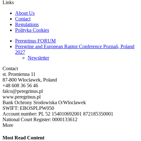
Links
About Us
Contact
Regulations
Polityka Cookies
Peregrinus FORUM
Peregrine and European Raptor Conference Poznań, Poland
2027
Newsletter
Contact
st. Promienna 11
87-800 Wloclawek, Poland
+48 608 36 56 46
falco@peregrinus.pl
www.peregrinus.pl
Bank Ochrony Srodowiska O/Wloclawek
SWIFT: EBOSPLPW050
Account number: PL 52 154010692001 872185350001
National Court Register: 0000133612
More
Most Read Content