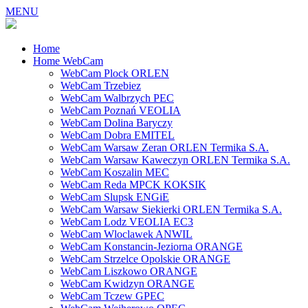
MENU
Home
Home WebCam
WebCam Plock ORLEN
WebCam Trzebiez
WebCam Walbrzych PEC
WebCam Poznań VEOLIA
WebCam Dolina Baryczy
WebCam Dobra EMITEL
WebCam Warsaw Zeran ORLEN Termika S.A.
WebCam Warsaw Kaweczyn ORLEN Termika S.A.
WebCam Koszalin MEC
WebCam Reda MPCK KOKSIK
WebCam Slupsk ENGiE
WebCam Warsaw Siekierki ORLEN Termika S.A.
WebCam Lodz VEOLIA EC3
WebCam Wloclawek ANWIL
WebCam Konstancin-Jeziorna ORANGE
WebCam Strzelce Opolskie ORANGE
WebCam Liszkowo ORANGE
WebCam Kwidzyn ORANGE
WebCam Tczew GPEC