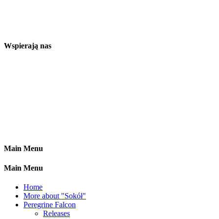
Wspierają nas
Main Menu
Main Menu
Home
More about "Sokół"
Peregrine Falcon
Releases