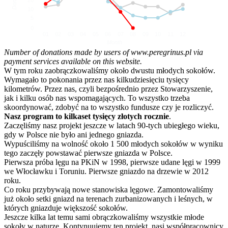
10
5
0
01
02
03
04
05
06
07
08
09
10
11
12
Month
Number of donations made by users of www.peregrinus.pl via
payment services available on this website.
W tym roku zaobrączkowaliśmy około dwustu młodych sokołów.
Wymagało to pokonania przez nas kilkudziesięciu tysięcy
kilometrów. Przez nas, czyli bezpośrednio przez Stowarzyszenie,
jak i kilku osób nas wspomagających. To wszystko trzeba
skoordynować, zdobyć na to wszystko fundusze czy je rozliczyć.
Nasz program to kilkaset tysięcy złotych rocznie
.
Zaczęliśmy nasz projekt jeszcze w latach 90-tych ubiegłego wieku,
gdy w Polsce nie było ani jednego gniazda.
Wypuściliśmy na wolność około 1 500 młodych sokołów w wyniku
tego zaczęły powstawać pierwsze gniazda w Polsce.
Pierwsza próba lęgu na PKiN w 1998, pierwsze udane lęgi w 1999
we Włocławku i Toruniu. Pierwsze gniazdo na drzewie w 2012
roku.
Co roku przybywają nowe stanowiska lęgowe. Zamontowaliśmy
już około setki gniazd na terenach zurbanizowanych i leśnych, w
których gniazduje większość sokołów.
Jeszcze kilka lat temu sami obrączkowaliśmy wszystkie młode
sokoły w naturze. Kontynuujemy ten projekt, nasi współpracownicy