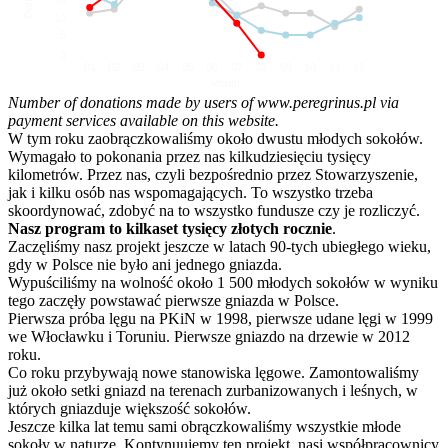
10
5
0
01
02
03
04
05
06
07
08
09
10
11
12
Month
Number of donations made by users of www.peregrinus.pl via
payment services available on this website.
W tym roku zaobrączkowaliśmy około dwustu młodych sokołów.
Wymagało to pokonania przez nas kilkudziesięciu tysięcy
kilometrów. Przez nas, czyli bezpośrednio przez Stowarzyszenie,
jak i kilku osób nas wspomagających. To wszystko trzeba
skoordynować, zdobyć na to wszystko fundusze czy je rozliczyć.
Nasz program to kilkaset tysięcy złotych rocznie
.
Zaczęliśmy nasz projekt jeszcze w latach 90-tych ubiegłego wieku,
gdy w Polsce nie było ani jednego gniazda.
Wypuściliśmy na wolność około 1 500 młodych sokołów w wyniku
tego zaczęły powstawać pierwsze gniazda w Polsce.
Pierwsza próba lęgu na PKiN w 1998, pierwsze udane lęgi w 1999
we Włocławku i Toruniu. Pierwsze gniazdo na drzewie w 2012
roku.
Co roku przybywają nowe stanowiska lęgowe. Zamontowaliśmy
już około setki gniazd na terenach zurbanizowanych i leśnych, w
których gniazduje większość sokołów.
Jeszcze kilka lat temu sami obrączkowaliśmy wszystkie młode
sokoły w naturze. Kontynuujemy ten projekt, nasi współpracownicy