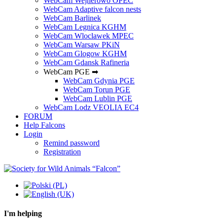
WebCam Wejherowo OPEC
WebCam Adaptive falcon nests
WebCam Barlinek
WebCam Legnica KGHM
WebCam Wloclawek MPEC
WebCam Warsaw PKiN
WebCam Glogow KGHM
WebCam Gdansk Rafineria
WebCam PGE ➡
WebCam Gdynia PGE
WebCam Torun PGE
WebCam Lublin PGE
WebCam Lodz VEOLIA EC4
FORUM
Help Falcons
Login
Remind password
Registration
I'm helping