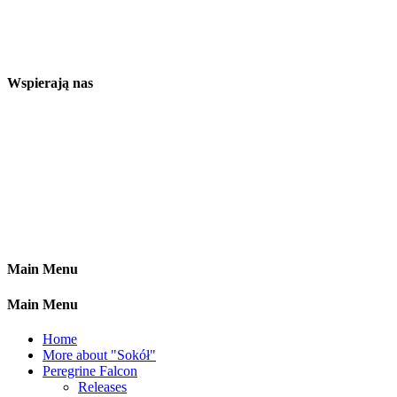
Wspierają nas
Main Menu
Main Menu
Home
More about "Sokół"
Peregrine Falcon
Releases