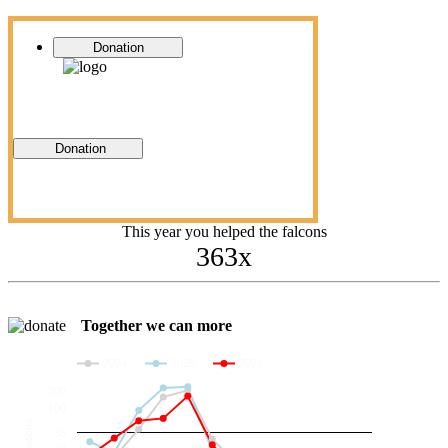
Donation
Donation
This year you helped the falcons
363x
Together we can more
2024
2025
2026
200
100
Donations
36
20