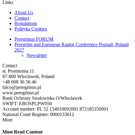
Links
About Us
Contact
Regulations
Polityka Cookies
Peregrinus FORUM
Peregrine and European Raptor Conference Poznań, Poland
2027
Newsletter
Contact
st. Promienna 11
87-800 Wloclawek, Poland
+48 608 36 56 46
falco@peregrinus.pl
www.peregrinus.pl
Bank Ochrony Srodowiska O/Wloclawek
SWIFT: EBOSPLPW050
Account number: PL 52 154010692001 872185350001
National Court Register: 0000133612
More
Most Read Content