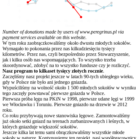
10
5
0
01
02
03
04
05
06
07
08
09
10
11
12
Month
Number of donations made by users of www.peregrinus.pl via
payment services available on this website.
W tym roku zaobrączkowaliśmy około dwustu młodych sokołów.
Wymagało to pokonania przez nas kilkudziesięciu tysięcy
kilometrów. Przez nas, czyli bezpośrednio przez Stowarzyszenie,
jak i kilku osób nas wspomagających. To wszystko trzeba
skoordynować, zdobyć na to wszystko fundusze czy je rozliczyć.
Nasz program to kilkaset tysięcy złotych rocznie
.
Zaczęliśmy nasz projekt jeszcze w latach 90-tych ubiegłego wieku,
gdy w Polsce nie było ani jednego gniazda.
Wypuściliśmy na wolność około 1 500 młodych sokołów w wyniku
tego zaczęły powstawać pierwsze gniazda w Polsce.
Pierwsza próba lęgu na PKiN w 1998, pierwsze udane lęgi w 1999
we Włocławku i Toruniu. Pierwsze gniazdo na drzewie w 2012
roku.
Co roku przybywają nowe stanowiska lęgowe. Zamontowaliśmy
już około setki gniazd na terenach zurbanizowanych i leśnych, w
których gniazduje większość sokołów.
Jeszcze kilka lat temu sami obrączkowaliśmy wszystkie młode
sokoły w naturze. Kontynuujemy ten projekt, nasi współpracownicy