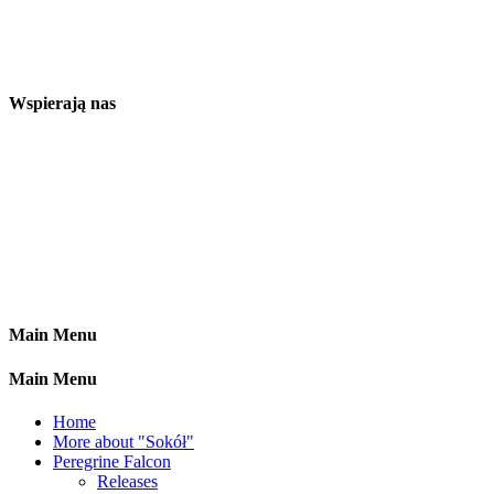
Wspierają nas
Main Menu
Main Menu
Home
More about "Sokół"
Peregrine Falcon
Releases