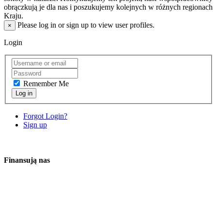
obrączkują je dla nas i poszukujemy kolejnych w różnych regionach
Kraju.
Please log in or sign up to view user profiles.
×
Login
Remember Me
Log in
Forgot Login?
Sign up
Finansują nas