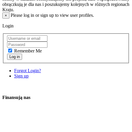
obrączkują je dla nas i poszukujemy kolejnych w różnych regionach
Kraju.
Please log in or sign up to view user profiles.
×
Login
Remember Me
Log in
Forgot Login?
Sign up
Finansują nas