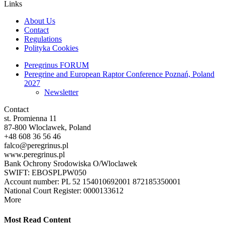
Links
About Us
Contact
Regulations
Polityka Cookies
Peregrinus FORUM
Peregrine and European Raptor Conference Poznań, Poland
2027
Newsletter
Contact
st. Promienna 11
87-800 Wloclawek, Poland
+48 608 36 56 46
falco@peregrinus.pl
www.peregrinus.pl
Bank Ochrony Srodowiska O/Wloclawek
SWIFT: EBOSPLPW050
Account number: PL 52 154010692001 872185350001
National Court Register: 0000133612
More
Most Read Content