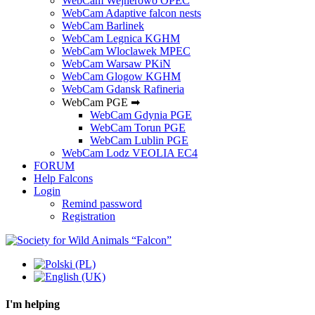
WebCam Wejherowo OPEC
WebCam Adaptive falcon nests
WebCam Barlinek
WebCam Legnica KGHM
WebCam Wloclawek MPEC
WebCam Warsaw PKiN
WebCam Glogow KGHM
WebCam Gdansk Rafineria
WebCam PGE ➡
WebCam Gdynia PGE
WebCam Torun PGE
WebCam Lublin PGE
WebCam Lodz VEOLIA EC4
FORUM
Help Falcons
Login
Remind password
Registration
I'm helping