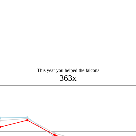
This year you helped the falcons
363x