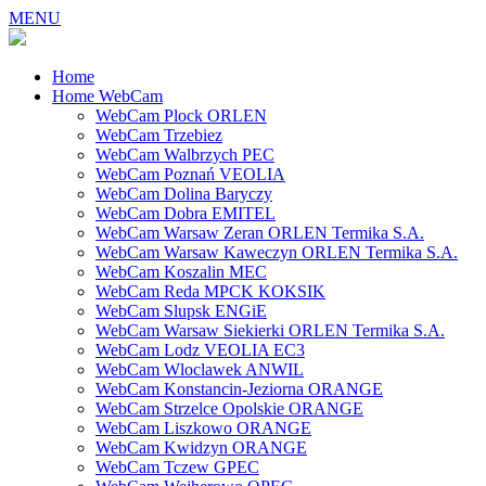
MENU
Home
Home WebCam
WebCam Plock ORLEN
WebCam Trzebiez
WebCam Walbrzych PEC
WebCam Poznań VEOLIA
WebCam Dolina Baryczy
WebCam Dobra EMITEL
WebCam Warsaw Zeran ORLEN Termika S.A.
WebCam Warsaw Kaweczyn ORLEN Termika S.A.
WebCam Koszalin MEC
WebCam Reda MPCK KOKSIK
WebCam Slupsk ENGiE
WebCam Warsaw Siekierki ORLEN Termika S.A.
WebCam Lodz VEOLIA EC3
WebCam Wloclawek ANWIL
WebCam Konstancin-Jeziorna ORANGE
WebCam Strzelce Opolskie ORANGE
WebCam Liszkowo ORANGE
WebCam Kwidzyn ORANGE
WebCam Tczew GPEC