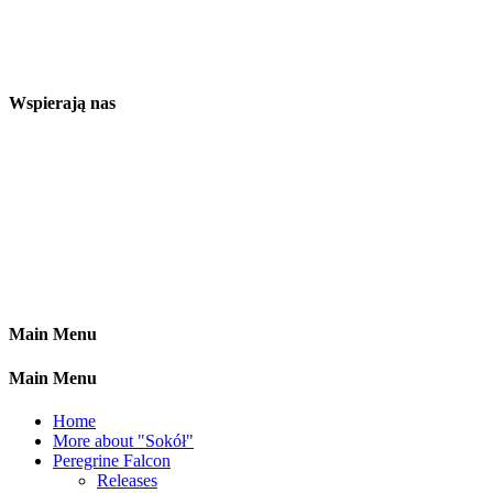
Wspierają nas
Main Menu
Main Menu
Home
More about "Sokół"
Peregrine Falcon
Releases