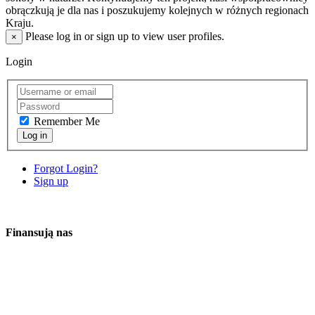
obrączkują je dla nas i poszukujemy kolejnych w różnych regionach
Kraju.
Please log in or sign up to view user profiles.
×
Login
Remember Me
Log in
Forgot Login?
Sign up
Finansują nas