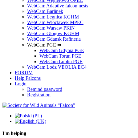
WebCam Wejherowo OPEC
WebCam Adaptive falcon nests
WebCam Barlinek
WebCam Legnica KGHM
WebCam Wloclawek MPEC
WebCam Warsaw PKiN
WebCam Glogow KGHM
WebCam Gdansk Rafineria
WebCam PGE ➡
WebCam Gdynia PGE
WebCam Torun PGE
WebCam Lublin PGE
WebCam Lodz VEOLIA EC4
FORUM
Help Falcons
Login
Remind password
Registration
I'm helping