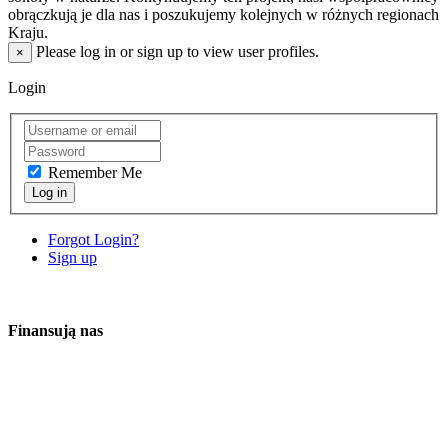
obrączkują je dla nas i poszukujemy kolejnych w różnych regionach
Kraju.
Please log in or sign up to view user profiles.
×
Login
Remember Me
Log in
Forgot Login?
Sign up
Finansują nas