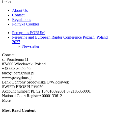
Links
About Us
Contact
Regulations
Polityka Cookies
Peregrinus FORUM
Peregrine and European Raptor Conference Poznań, Poland
2027
Newsletter
Contact
st. Promienna 11
87-800 Wloclawek, Poland
+48 608 36 56 46
falco@peregrinus.pl
www.peregrinus.pl
Bank Ochrony Srodowiska O/Wloclawek
SWIFT: EBOSPLPW050
Account number: PL 52 154010692001 872185350001
National Court Register: 0000133612
More
Most Read Content