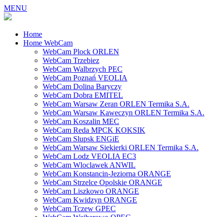
MENU
Home
Home WebCam
WebCam Plock ORLEN
WebCam Trzebiez
WebCam Walbrzych PEC
WebCam Poznań VEOLIA
WebCam Dolina Baryczy
WebCam Dobra EMITEL
WebCam Warsaw Zeran ORLEN Termika S.A.
WebCam Warsaw Kaweczyn ORLEN Termika S.A.
WebCam Koszalin MEC
WebCam Reda MPCK KOKSIK
WebCam Slupsk ENGiE
WebCam Warsaw Siekierki ORLEN Termika S.A.
WebCam Lodz VEOLIA EC3
WebCam Wloclawek ANWIL
WebCam Konstancin-Jeziorna ORANGE
WebCam Strzelce Opolskie ORANGE
WebCam Liszkowo ORANGE
WebCam Kwidzyn ORANGE
WebCam Tczew GPEC