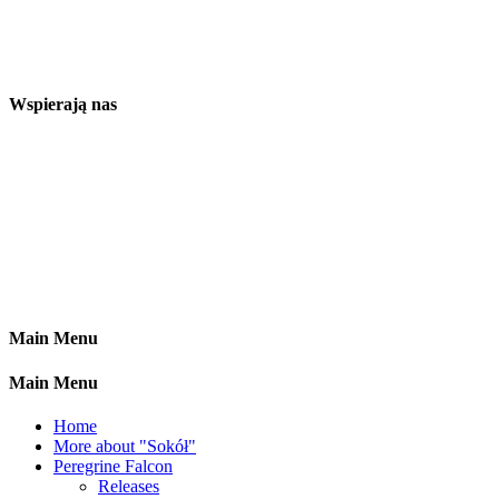
Wspierają nas
Main Menu
Main Menu
Home
More about "Sokół"
Peregrine Falcon
Releases