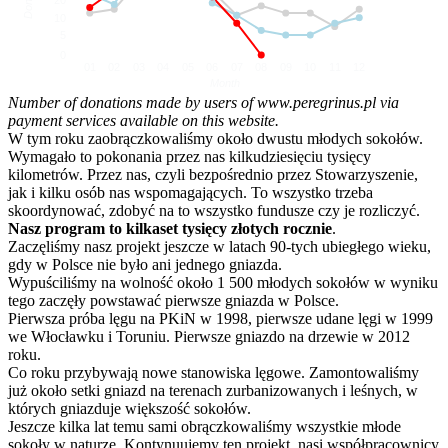
10
5
0
01
02
03
04
05
06
07
08
09
10
11
12
Month
Number of donations made by users of www.peregrinus.pl via
payment services available on this website.
W tym roku zaobrączkowaliśmy około dwustu młodych sokołów.
Wymagało to pokonania przez nas kilkudziesięciu tysięcy
kilometrów. Przez nas, czyli bezpośrednio przez Stowarzyszenie,
jak i kilku osób nas wspomagających. To wszystko trzeba
skoordynować, zdobyć na to wszystko fundusze czy je rozliczyć.
Nasz program to kilkaset tysięcy złotych rocznie
.
Zaczęliśmy nasz projekt jeszcze w latach 90-tych ubiegłego wieku,
gdy w Polsce nie było ani jednego gniazda.
Wypuściliśmy na wolność około 1 500 młodych sokołów w wyniku
tego zaczęły powstawać pierwsze gniazda w Polsce.
Pierwsza próba lęgu na PKiN w 1998, pierwsze udane lęgi w 1999
we Włocławku i Toruniu. Pierwsze gniazdo na drzewie w 2012
roku.
Co roku przybywają nowe stanowiska lęgowe. Zamontowaliśmy
już około setki gniazd na terenach zurbanizowanych i leśnych, w
których gniazduje większość sokołów.
Jeszcze kilka lat temu sami obrączkowaliśmy wszystkie młode
sokoły w naturze. Kontynuujemy ten projekt, nasi współpracownicy