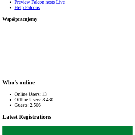
Preview Falcon nests Live
Help Falcons
Współpracujemy
Who's online
Online Users: 13
Offline Users: 8.430
Guests: 2.506
Latest Registrations