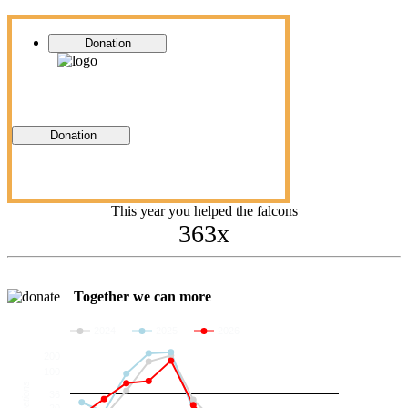
Donation
Donation
This year you helped the falcons
363x
Together we can more
2024
2025
2026
200
100
Donations
36
20