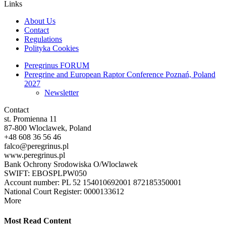
Links
About Us
Contact
Regulations
Polityka Cookies
Peregrinus FORUM
Peregrine and European Raptor Conference Poznań, Poland
2027
Newsletter
Contact
st. Promienna 11
87-800 Wloclawek, Poland
+48 608 36 56 46
falco@peregrinus.pl
www.peregrinus.pl
Bank Ochrony Srodowiska O/Wloclawek
SWIFT: EBOSPLPW050
Account number: PL 52 154010692001 872185350001
National Court Register: 0000133612
More
Most Read Content