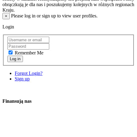
obrączkują je dla nas i poszukujemy kolejnych w różnych regionach
Kraju.
Please log in or sign up to view user profiles.
×
Login
Remember Me
Log in
Forgot Login?
Sign up
Finansują nas