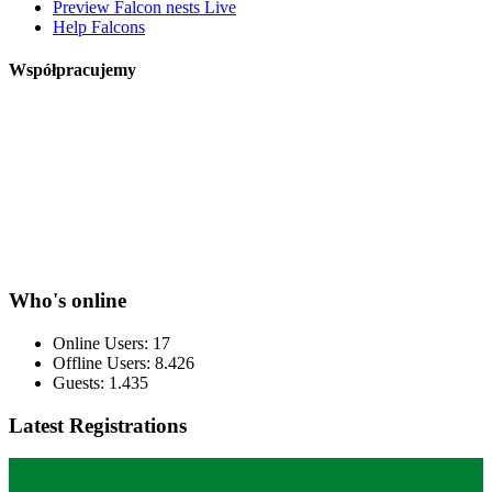
Preview Falcon nests Live
Help Falcons
Współpracujemy
Who's online
Online Users: 17
Offline Users: 8.426
Guests: 1.435
Latest Registrations