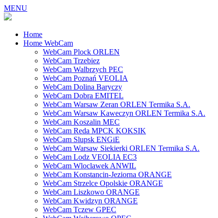
MENU
Home
Home WebCam
WebCam Plock ORLEN
WebCam Trzebiez
WebCam Walbrzych PEC
WebCam Poznań VEOLIA
WebCam Dolina Baryczy
WebCam Dobra EMITEL
WebCam Warsaw Zeran ORLEN Termika S.A.
WebCam Warsaw Kaweczyn ORLEN Termika S.A.
WebCam Koszalin MEC
WebCam Reda MPCK KOKSIK
WebCam Slupsk ENGiE
WebCam Warsaw Siekierki ORLEN Termika S.A.
WebCam Lodz VEOLIA EC3
WebCam Wloclawek ANWIL
WebCam Konstancin-Jeziorna ORANGE
WebCam Strzelce Opolskie ORANGE
WebCam Liszkowo ORANGE
WebCam Kwidzyn ORANGE
WebCam Tczew GPEC