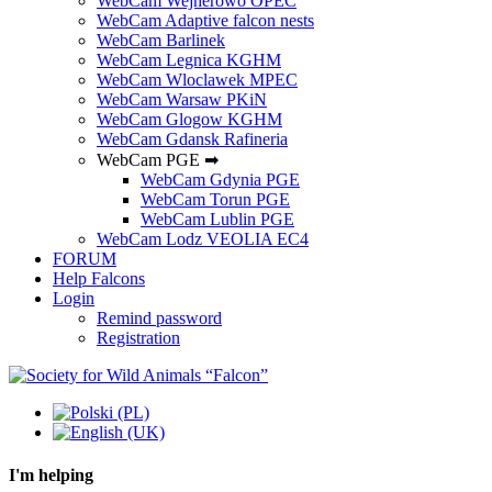
WebCam Wejherowo OPEC
WebCam Adaptive falcon nests
WebCam Barlinek
WebCam Legnica KGHM
WebCam Wloclawek MPEC
WebCam Warsaw PKiN
WebCam Glogow KGHM
WebCam Gdansk Rafineria
WebCam PGE ➡
WebCam Gdynia PGE
WebCam Torun PGE
WebCam Lublin PGE
WebCam Lodz VEOLIA EC4
FORUM
Help Falcons
Login
Remind password
Registration
I'm helping