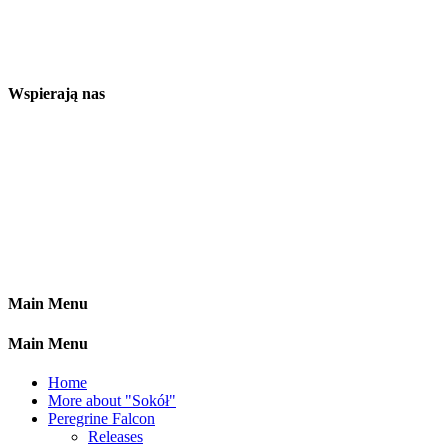
Wspierają nas
Main Menu
Main Menu
Home
More about "Sokół"
Peregrine Falcon
Releases