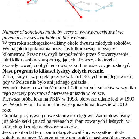
10
5
0
01
02
03
04
05
06
07
08
09
10
11
12
Month
Number of donations made by users of www.peregrinus.pl via
payment services available on this website.
W tym roku zaobrączkowaliśmy około dwustu młodych sokołów.
Wymagało to pokonania przez nas kilkudziesięciu tysięcy
kilometrów. Przez nas, czyli bezpośrednio przez Stowarzyszenie,
jak i kilku osób nas wspomagających. To wszystko trzeba
skoordynować, zdobyć na to wszystko fundusze czy je rozliczyć.
Nasz program to kilkaset tysięcy złotych rocznie
.
Zaczęliśmy nasz projekt jeszcze w latach 90-tych ubiegłego wieku,
gdy w Polsce nie było ani jednego gniazda.
Wypuściliśmy na wolność około 1 500 młodych sokołów w wyniku
tego zaczęły powstawać pierwsze gniazda w Polsce.
Pierwsza próba lęgu na PKiN w 1998, pierwsze udane lęgi w 1999
we Włocławku i Toruniu. Pierwsze gniazdo na drzewie w 2012
roku.
Co roku przybywają nowe stanowiska lęgowe. Zamontowaliśmy
już około setki gniazd na terenach zurbanizowanych i leśnych, w
których gniazduje większość sokołów.
Jeszcze kilka lat temu sami obrączkowaliśmy wszystkie młode
sokoły w naturze. Kontynuujemy ten projekt, nasi współpracownicy