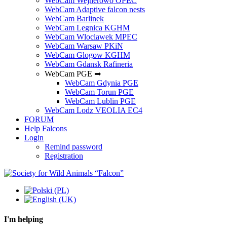
WebCam Wejherowo OPEC
WebCam Adaptive falcon nests
WebCam Barlinek
WebCam Legnica KGHM
WebCam Wloclawek MPEC
WebCam Warsaw PKiN
WebCam Glogow KGHM
WebCam Gdansk Rafineria
WebCam PGE ➡
WebCam Gdynia PGE
WebCam Torun PGE
WebCam Lublin PGE
WebCam Lodz VEOLIA EC4
FORUM
Help Falcons
Login
Remind password
Registration
I'm helping