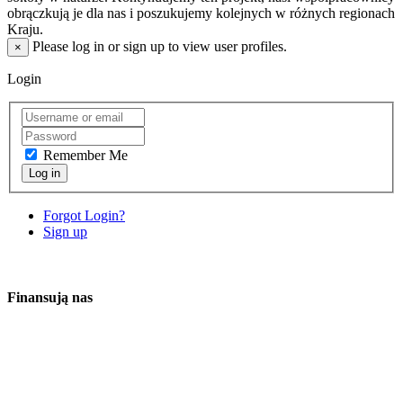
obrączkują je dla nas i poszukujemy kolejnych w różnych regionach
Kraju.
Please log in or sign up to view user profiles.
×
Login
Remember Me
Log in
Forgot Login?
Sign up
Finansują nas