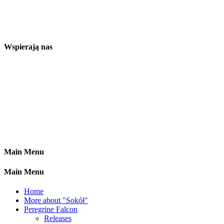
Wspierają nas
Main Menu
Main Menu
Home
More about "Sokół"
Peregrine Falcon
Releases