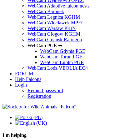
WebCam Wejherowo OPEC
WebCam Adaptive falcon nests
WebCam Barlinek
WebCam Legnica KGHM
WebCam Wloclawek MPEC
WebCam Warsaw PKiN
WebCam Glogow KGHM
WebCam Gdansk Rafineria
WebCam PGE ➡
WebCam Gdynia PGE
WebCam Torun PGE
WebCam Lublin PGE
WebCam Lodz VEOLIA EC4
FORUM
Help Falcons
Login
Remind password
Registration
I'm helping