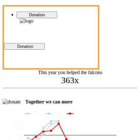
Donation
Donation
This year you helped the falcons
363x
Together we can more
2024
2025
2026
200
100
Donations
36
20