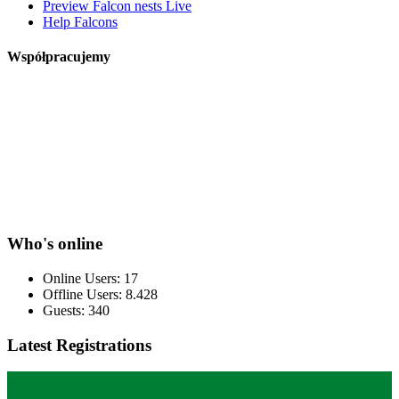
Preview Falcon nests Live
Help Falcons
Współpracujemy
Who's online
Online Users: 17
Offline Users: 8.428
Guests: 340
Latest Registrations