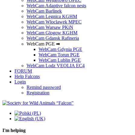
WebCam Wejherowo OPEC
WebCam Adaptive falcon nests
WebCam Barlinek
WebCam Legnica KGHM
WebCam Wloclawek MPEC
WebCam Warsaw PKiN
WebCam Glogow KGHM
WebCam Gdansk Rafineria
WebCam PGE ➡
WebCam Gdynia PGE
WebCam Torun PGE
WebCam Lublin PGE
WebCam Lodz VEOLIA EC4
FORUM
Help Falcons
Login
Remind password
Registration
I'm helping