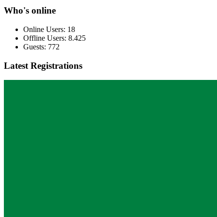
Who's online
Online Users: 18
Offline Users: 8.425
Guests: 772
Latest Registrations