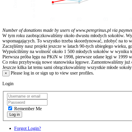
10
5
0
01
02
03
Number of donations made by users of www.peregrinus.pl via payment 
W tym roku zaobrączkowaliśmy około dwustu młodych sokołów. Wymagał
wspomagających. To wszystko trzeba skoordynować, zdobyć na to ws
Zaczęliśmy nasz projekt jeszcze w latach 90-tych ubiegłego wieku, g
Wypuściliśmy na wolność około 1 500 młodych sokołów w wyniku te
Pierwsza próba lęgu na PKiN w 1998, pierwsze udane lęgi w 1999 w
Co roku przybywają nowe stanowiska lęgowe. Zamontowaliśmy już ok
Jeszcze kilka lat temu sami obrączkowaliśmy wszystkie młode sokoły
Please log in or sign up to view user profiles.
×
Login
Remember Me
Log in
Forgot Login?