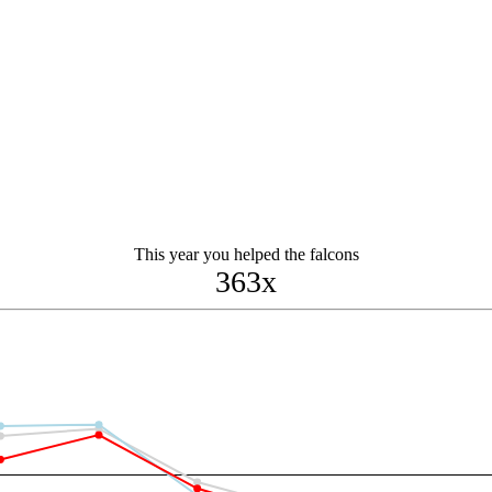
This year you helped the falcons
363x