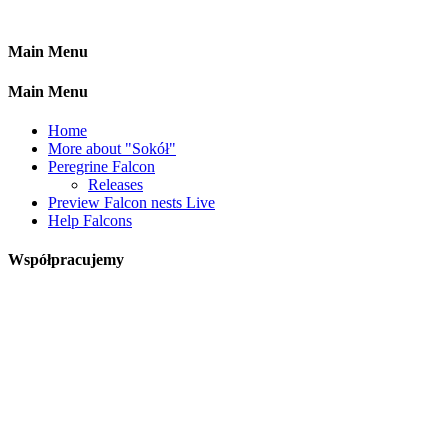
Main Menu
Main Menu
Home
More about "Sokół"
Peregrine Falcon
Releases
Preview Falcon nests Live
Help Falcons
Współpracujemy