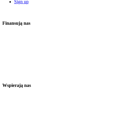
Sign up
Finansują nas
Wspierają nas