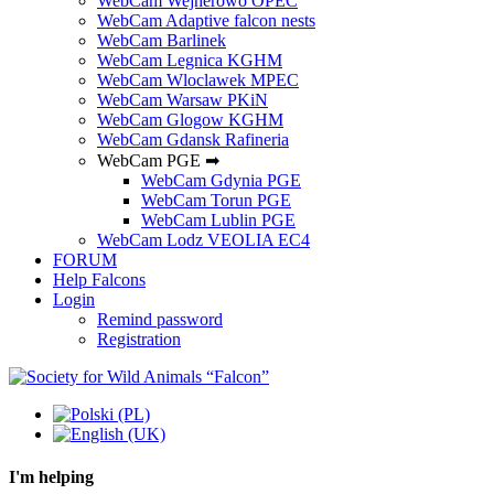
WebCam Wejherowo OPEC
WebCam Adaptive falcon nests
WebCam Barlinek
WebCam Legnica KGHM
WebCam Wloclawek MPEC
WebCam Warsaw PKiN
WebCam Glogow KGHM
WebCam Gdansk Rafineria
WebCam PGE ➡
WebCam Gdynia PGE
WebCam Torun PGE
WebCam Lublin PGE
WebCam Lodz VEOLIA EC4
FORUM
Help Falcons
Login
Remind password
Registration
I'm helping