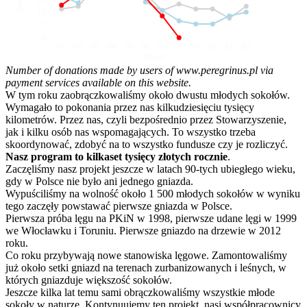
10
5
0
01
02
03
04
05
06
07
08
09
10
11
12
Month
Number of donations made by users of www.peregrinus.pl via
payment services available on this website.
W tym roku zaobrączkowaliśmy około dwustu młodych sokołów.
Wymagało to pokonania przez nas kilkudziesięciu tysięcy
kilometrów. Przez nas, czyli bezpośrednio przez Stowarzyszenie,
jak i kilku osób nas wspomagających. To wszystko trzeba
skoordynować, zdobyć na to wszystko fundusze czy je rozliczyć.
Nasz program to kilkaset tysięcy złotych rocznie
.
Zaczęliśmy nasz projekt jeszcze w latach 90-tych ubiegłego wieku,
gdy w Polsce nie było ani jednego gniazda.
Wypuściliśmy na wolność około 1 500 młodych sokołów w wyniku
tego zaczęły powstawać pierwsze gniazda w Polsce.
Pierwsza próba lęgu na PKiN w 1998, pierwsze udane lęgi w 1999
we Włocławku i Toruniu. Pierwsze gniazdo na drzewie w 2012
roku.
Co roku przybywają nowe stanowiska lęgowe. Zamontowaliśmy
już około setki gniazd na terenach zurbanizowanych i leśnych, w
których gniazduje większość sokołów.
Jeszcze kilka lat temu sami obrączkowaliśmy wszystkie młode
sokoły w naturze. Kontynuujemy ten projekt, nasi współpracownicy