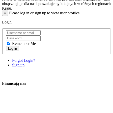
obrączkują je dla nas i poszukujemy kolejnych w różnych regionach
Kraju.
Please log in or sign up to view user profiles.
×
Login
Remember Me
Log in
Forgot Login?
Sign up
Finansują nas