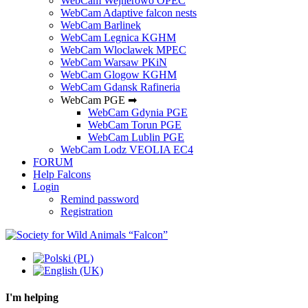
WebCam Wejherowo OPEC
WebCam Adaptive falcon nests
WebCam Barlinek
WebCam Legnica KGHM
WebCam Wloclawek MPEC
WebCam Warsaw PKiN
WebCam Glogow KGHM
WebCam Gdansk Rafineria
WebCam PGE ➡
WebCam Gdynia PGE
WebCam Torun PGE
WebCam Lublin PGE
WebCam Lodz VEOLIA EC4
FORUM
Help Falcons
Login
Remind password
Registration
I'm helping