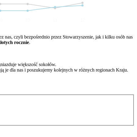
09
10
11
12
nas, czyli bezpośrednio przez Stowarzyszenie, jak i kilku osób nas
złotych rocznie
.
gniazduje większość sokołów.
ją je dla nas i poszukujemy kolejnych w różnych regionach Kraju.