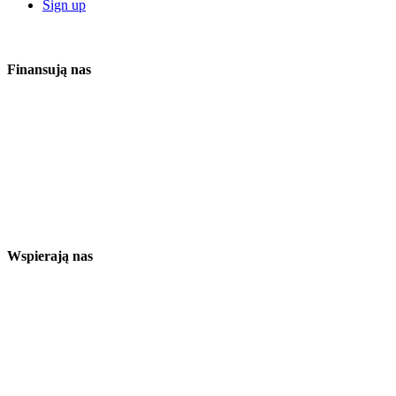
Sign up
Finansują nas
Wspierają nas