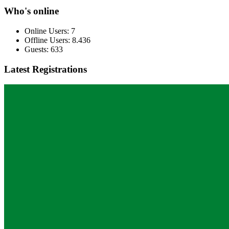
Who's online
Online Users: 7
Offline Users: 8.436
Guests: 633
Latest Registrations