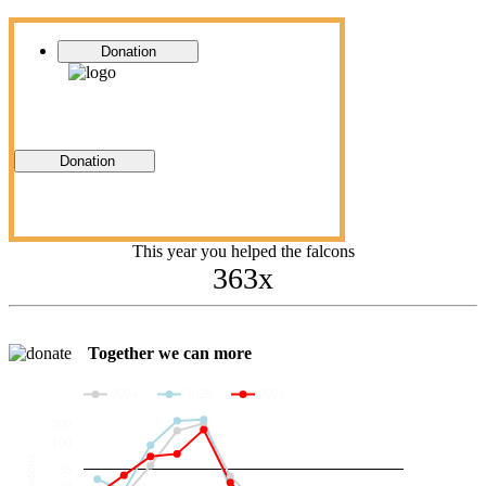
Donation
Donation
This year you helped the falcons
363x
Together we can more
2024
2025
2026
200
100
Donations
36
20