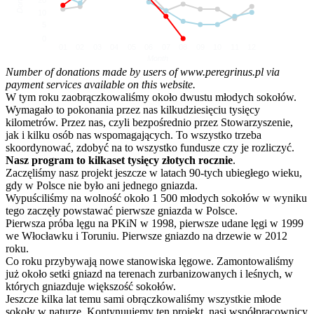
10
5
0
01
02
03
04
05
06
07
08
09
10
11
12
Month
Number of donations made by users of www.peregrinus.pl via
payment services available on this website.
W tym roku zaobrączkowaliśmy około dwustu młodych sokołów.
Wymagało to pokonania przez nas kilkudziesięciu tysięcy
kilometrów. Przez nas, czyli bezpośrednio przez Stowarzyszenie,
jak i kilku osób nas wspomagających. To wszystko trzeba
skoordynować, zdobyć na to wszystko fundusze czy je rozliczyć.
Nasz program to kilkaset tysięcy złotych rocznie
.
Zaczęliśmy nasz projekt jeszcze w latach 90-tych ubiegłego wieku,
gdy w Polsce nie było ani jednego gniazda.
Wypuściliśmy na wolność około 1 500 młodych sokołów w wyniku
tego zaczęły powstawać pierwsze gniazda w Polsce.
Pierwsza próba lęgu na PKiN w 1998, pierwsze udane lęgi w 1999
we Włocławku i Toruniu. Pierwsze gniazdo na drzewie w 2012
roku.
Co roku przybywają nowe stanowiska lęgowe. Zamontowaliśmy
już około setki gniazd na terenach zurbanizowanych i leśnych, w
których gniazduje większość sokołów.
Jeszcze kilka lat temu sami obrączkowaliśmy wszystkie młode
sokoły w naturze. Kontynuujemy ten projekt, nasi współpracownicy