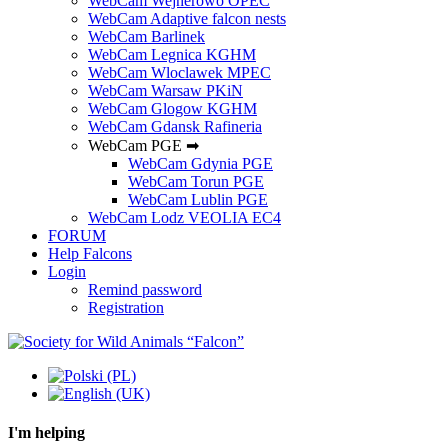
WebCam Wejherowo OPEC
WebCam Adaptive falcon nests
WebCam Barlinek
WebCam Legnica KGHM
WebCam Wloclawek MPEC
WebCam Warsaw PKiN
WebCam Glogow KGHM
WebCam Gdansk Rafineria
WebCam PGE ➡
WebCam Gdynia PGE
WebCam Torun PGE
WebCam Lublin PGE
WebCam Lodz VEOLIA EC4
FORUM
Help Falcons
Login
Remind password
Registration
I'm helping