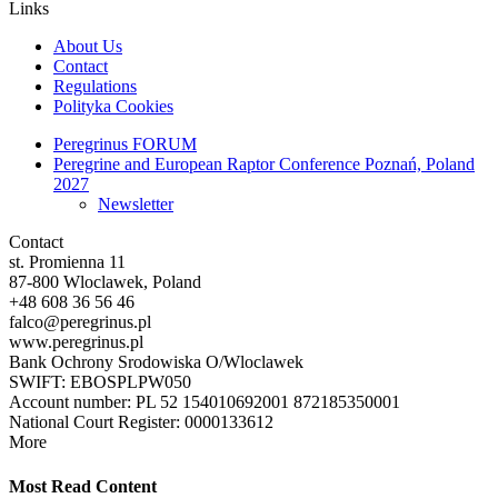
Links
About Us
Contact
Regulations
Polityka Cookies
Peregrinus FORUM
Peregrine and European Raptor Conference Poznań, Poland
2027
Newsletter
Contact
st. Promienna 11
87-800 Wloclawek, Poland
+48 608 36 56 46
falco@peregrinus.pl
www.peregrinus.pl
Bank Ochrony Srodowiska O/Wloclawek
SWIFT: EBOSPLPW050
Account number: PL 52 154010692001 872185350001
National Court Register: 0000133612
More
Most Read Content