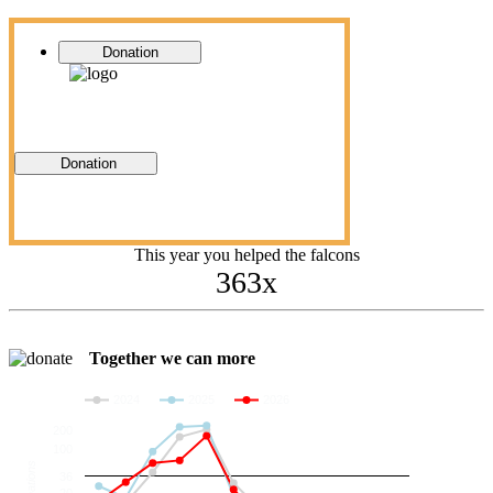
Donation
Donation
This year you helped the falcons
363x
Together we can more
2024
2025
2026
200
100
Donations
36
20