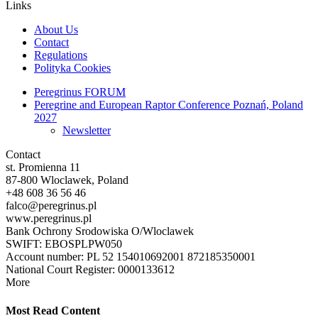
Links
About Us
Contact
Regulations
Polityka Cookies
Peregrinus FORUM
Peregrine and European Raptor Conference Poznań, Poland
2027
Newsletter
Contact
st. Promienna 11
87-800 Wloclawek, Poland
+48 608 36 56 46
falco@peregrinus.pl
www.peregrinus.pl
Bank Ochrony Srodowiska O/Wloclawek
SWIFT: EBOSPLPW050
Account number: PL 52 154010692001 872185350001
National Court Register: 0000133612
More
Most Read Content