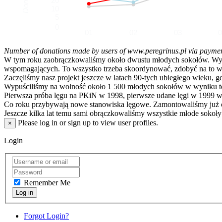
10
5
0
01
02
03
Number of donations made by users of www.peregrinus.pl via payment 
W tym roku zaobrączkowaliśmy około dwustu młodych sokołów. Wymagał
wspomagających. To wszystko trzeba skoordynować, zdobyć na to ws
Zaczęliśmy nasz projekt jeszcze w latach 90-tych ubiegłego wieku, g
Wypuściliśmy na wolność około 1 500 młodych sokołów w wyniku te
Pierwsza próba lęgu na PKiN w 1998, pierwsze udane lęgi w 1999 w
Co roku przybywają nowe stanowiska lęgowe. Zamontowaliśmy już ok
Jeszcze kilka lat temu sami obrączkowaliśmy wszystkie młode sokoły
Please log in or sign up to view user profiles.
×
Login
Remember Me
Log in
Forgot Login?