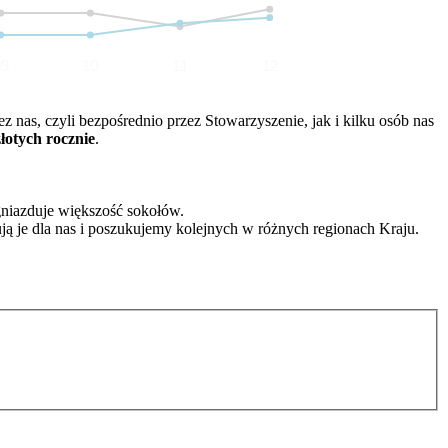
09
10
11
12
nas, czyli bezpośrednio przez Stowarzyszenie, jak i kilku osób nas
złotych rocznie
.
gniazduje większość sokołów.
ją je dla nas i poszukujemy kolejnych w różnych regionach Kraju.