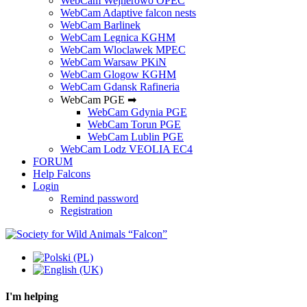
WebCam Wejherowo OPEC
WebCam Adaptive falcon nests
WebCam Barlinek
WebCam Legnica KGHM
WebCam Wloclawek MPEC
WebCam Warsaw PKiN
WebCam Glogow KGHM
WebCam Gdansk Rafineria
WebCam PGE ➡
WebCam Gdynia PGE
WebCam Torun PGE
WebCam Lublin PGE
WebCam Lodz VEOLIA EC4
FORUM
Help Falcons
Login
Remind password
Registration
I'm helping