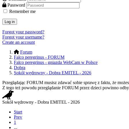
Password
Remember me
Log in
Forgot your password?
Forgot your username?
Create an account
Forum
Falco peregrinus - FORUM
Falco peregrinus - gniazda WebCam w Polsce
Dobra
Sokół wędrowny - Dobra EMITEL - 2026
Przeglądając FORUM musisz zdawać sobie sprawę z faktu, że możesz n
Z tego też powodu przeglądanie FORUM przez dzieci powinno odbyw
Sokół wędrowny - Dobra EMITEL - 2026
Start
Prev
1
...