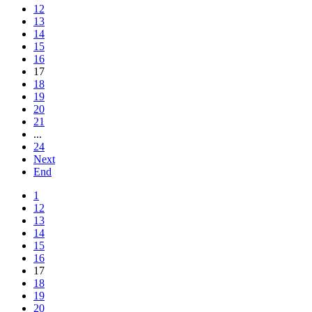
12
13
14
15
16
17
18
19
20
21
...
24
Next
End
1
12
13
14
15
16
17
18
19
20