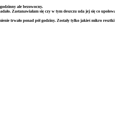
ółgodzinny ale bezowocny.
padało. Zastanawiałam się czy w tym deszczu uda jej się co upolować
enie trwało ponad pół godziny. Zostały tylko jakieś mikro resztki