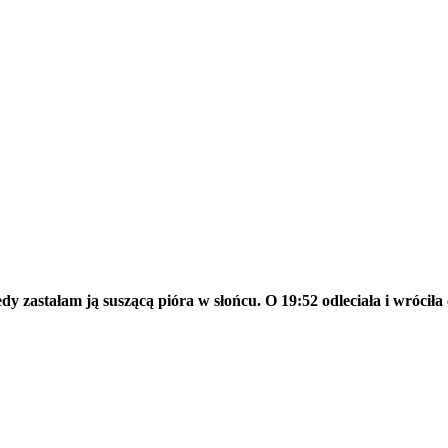
y zastałam ją suszącą pióra w słońcu. O 19:52 odleciała i wróciła 