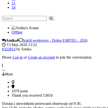
21
24
Offline
Amika
Sokół wędrowny - Dobra EMITEL - 2026
13 May 2026 13:32
#322814
by
Amika
Please
Log in
or
Create an account
to join the conversation.
---
More
1079 posts
Thank you received
15854
Dzisiaj z niewielkimi przerwami obserwuję od 9:30,
Jest 13:30, maluchy głodne, samica większość czasu siedzi na kracie 