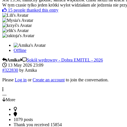
W tym czasie tylko jeden krótki wylot widziałam ale jedzenia nie prz
15
people thanked this entry
Offline
Amika
Sokół wędrowny - Dobra EMITEL - 2026
13 May 2026 23:09
#322830
by
Amika
Please
Log in
or
Create an account
to join the conversation.
---
More
1079 posts
Thank you received
15854