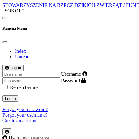
STOWARZYSZENIE NA RZECZ DZIKICH ZWIERZĄT / FUN
"SOKOŁ"
Kunena Menu
Index
Unread
Log in
Username
Password
Remember me
Log in
Forgot your password?
Forgot your username?
Create an account
Username