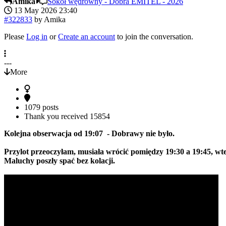
Amika
Sokół wędrowny - Dobra EMITEL - 2026
13 May 2026 23:40
#322833
by
Amika
Please
Log in
or
Create an account
to join the conversation.
---
More
1079 posts
Thank you received
15854
Kolejna obserwacja od 19:07 - Dobrawy nie było.
Przylot przeoczyłam, musiała wrócić pomiędzy 19:30 a 19:45, wted
Maluchy poszły spać bez kolacji.