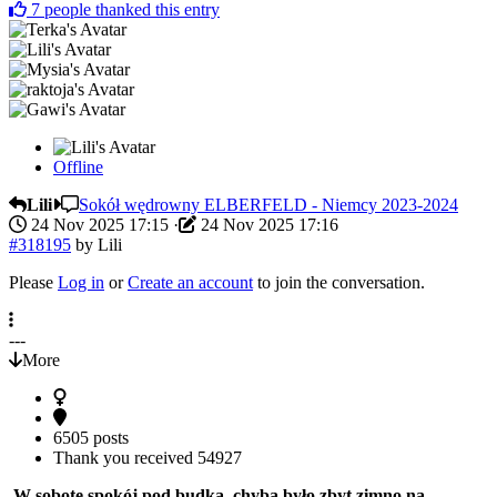
7
people thanked this entry
Offline
Lili
Sokół wędrowny ELBERFELD - Niemcy 2023-2024
24 Nov 2025 17:15
·
24 Nov 2025 17:16
#318195
by
Lili
Please
Log in
or
Create an account
to join the conversation.
---
More
6505 posts
Thank you received
54927
W sobotę spokój pod budką, chyba było zbyt zimno na