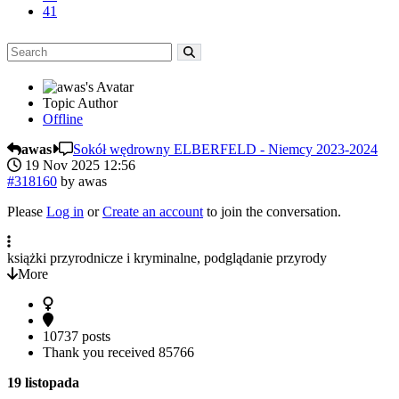
41
Topic Author
Offline
awas
Sokół wędrowny ELBERFELD - Niemcy 2023-2024
19 Nov 2025 12:56
#318160
by
awas
Please
Log in
or
Create an account
to join the conversation.
książki przyrodnicze i kryminalne, podglądanie przyrody
More
10737 posts
Thank you received
85766
19 listopada