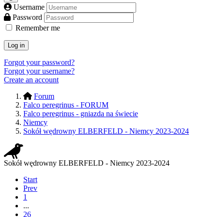
Username
Password
Remember me
Log in
Forgot your password?
Forgot your username?
Create an account
Forum
Falco peregrinus - FORUM
Falco peregrinus - gniazda na świecie
Niemcy
Sokół wędrowny ELBERFELD - Niemcy 2023-2024
Sokół wędrowny ELBERFELD - Niemcy 2023-2024
Start
Prev
1
...
26