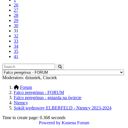
26
27
28
29
30
31
32
33
34
35
41
Moderators:
dziuniek
,
Ciuciek
Forum
Falco peregrinus - FORUM
Falco peregrinus - gniazda na świecie
Niemcy
Sokół wędrowny ELBERFELD - Niemcy 2023-2024
Time to create page: 0.368 seconds
Powered by
Kunena Forum