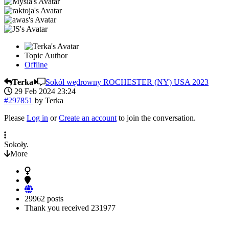
Topic Author
Offline
Terka
Sokół wędrowny ROCHESTER (NY) USA 2023
29 Feb 2024 23:24
#297851
by
Terka
Please
Log in
or
Create an account
to join the conversation.
Sokoły.
More
29962 posts
Thank you received
231977