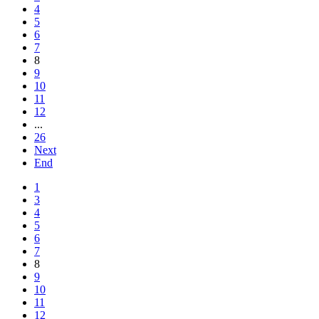
4
5
6
7
8
9
10
11
12
...
26
Next
End
1
3
4
5
6
7
8
9
10
11
12