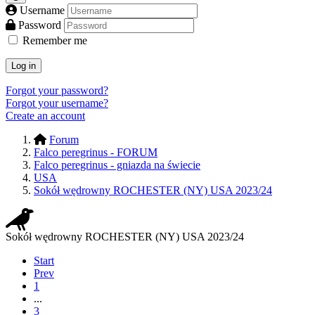
Username
Password
Remember me
Log in
Forgot your password?
Forgot your username?
Create an account
Forum
Falco peregrinus - FORUM
Falco peregrinus - gniazda na świecie
USA
Sokół wędrowny ROCHESTER (NY) USA 2023/24
Sokół wędrowny ROCHESTER (NY) USA 2023/24
Start
Prev
1
...
3