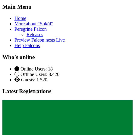
Main Menu
Home
More about "Sokół"
Peregrine Falcon
Releases
Preview Falcon nests Live
Help Falcons
Who's online
Online Users: 18
Offline Users: 8.426
Guests: 1.520
Latest Registrations