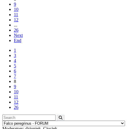
9
10
11
12
...
26
Next
End
1
3
4
5
6
7
8
9
10
11
12
26
Moderators:
dziuniek
,
Ciuciek