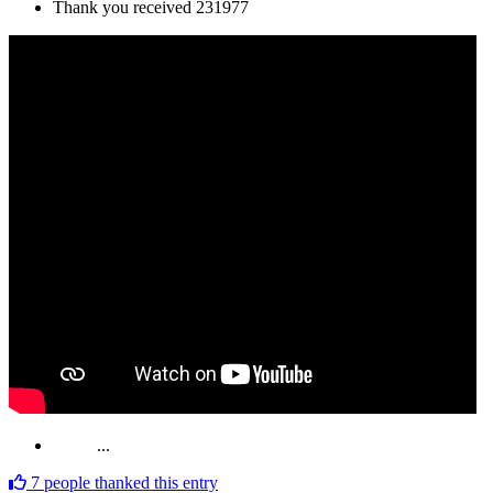
Thank you received
231977
...
7
people thanked this entry