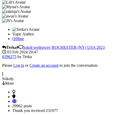
Topic Author
Offline
Terka
Sokół wędrowny ROCHESTER (NY) USA 2023
03 Feb 2024 20:47
#296275
by
Terka
Please
Log in
or
Create an account
to join the conversation.
Sokoły.
More
29962 posts
Thank you received
231977