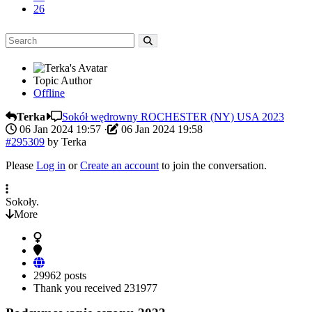
26
Topic Author
Offline
Terka
Sokół wędrowny ROCHESTER (NY) USA 2023
06 Jan 2024 19:57
·
06 Jan 2024 19:58
#295309
by
Terka
Please
Log in
or
Create an account
to join the conversation.
Sokoły.
More
29962 posts
Thank you received
231977