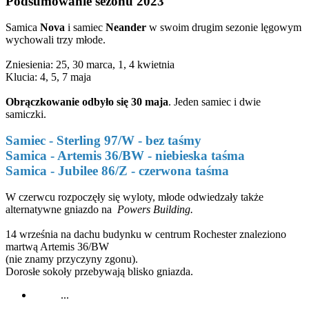
Podsumowanie sezonu 2023
Samica
Nova
i samiec
Neander
w swoim drugim sezonie lęgowym
wychowali trzy młode.
Zniesienia: 25, 30 marca, 1, 4 kwietnia
Klucia: 4, 5, 7 maja
Obrączkowanie odbyło się 30 maja
. Jeden samiec i dwie
samiczki.
Samiec - Sterling 97/W - bez taśmy
Samica - Artemis 36/BW - niebieska taśma
Samica - Jubilee 86/Z - czerwona taśma
W czerwcu rozpoczęły się wyloty, młode odwiedzały także
alternatywne gniazdo na
Powers Building.
14 września na dachu budynku w centrum Rochester znaleziono
martwą Artemis 36/BW
(nie znamy przyczyny zgonu).
Dorosłe sokoły przebywają blisko gniazda.
...