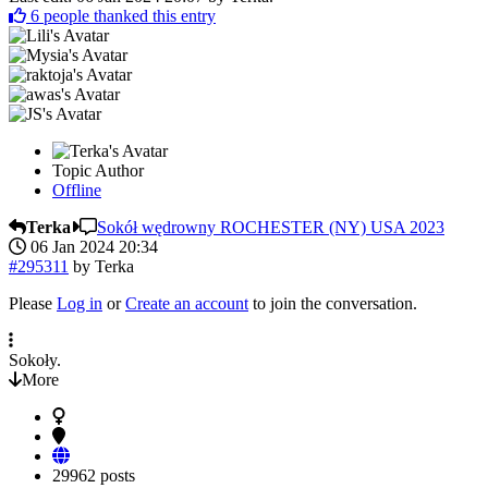
6
people thanked this entry
Topic Author
Offline
Terka
Sokół wędrowny ROCHESTER (NY) USA 2023
06 Jan 2024 20:34
#295311
by
Terka
Please
Log in
or
Create an account
to join the conversation.
Sokoły.
More
29962 posts