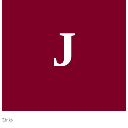
J
Links