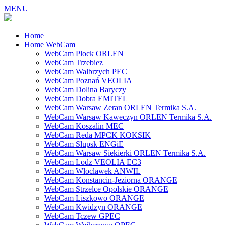
MENU
Home
Home WebCam
WebCam Plock ORLEN
WebCam Trzebiez
WebCam Walbrzych PEC
WebCam Poznań VEOLIA
WebCam Dolina Baryczy
WebCam Dobra EMITEL
WebCam Warsaw Zeran ORLEN Termika S.A.
WebCam Warsaw Kaweczyn ORLEN Termika S.A.
WebCam Koszalin MEC
WebCam Reda MPCK KOKSIK
WebCam Slupsk ENGiE
WebCam Warsaw Siekierki ORLEN Termika S.A.
WebCam Lodz VEOLIA EC3
WebCam Wloclawek ANWIL
WebCam Konstancin-Jeziorna ORANGE
WebCam Strzelce Opolskie ORANGE
WebCam Liszkowo ORANGE
WebCam Kwidzyn ORANGE
WebCam Tczew GPEC