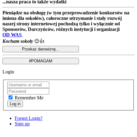
...nasza praca to także wydatki
Pieniądze na obsługę (w tym przeprowadzenie konkursów na
imiona dla sokołów), całoroczne utrzymanie i stały rozwój
naszej strony internetowej pochodzą tylko i wyłącznie od
Sponsorów, Darczyńców, różnych instytucji i organizacji
OD WAS
Kocham sokoły
😊👍
Login
Remember Me
Log in
Forgot Login?
Sign up