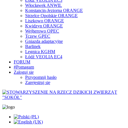
Łódź VEOLIA EC3
Włocławek ANWIL
Konstancin-Jeziorna ORANGE
Strzelce Opolskie ORANGE
Liszkowo ORANGE
Kwidzyn ORANGE
Wejherowo OPEC
Tczew GPEC
Gniazda adaptacyjne
Barlinek
Legnica KGHM
Łódź VEOLIA EC4
FORUM
#Pomagam
Zaloguj się
Przypomnij hasło
Zarejestruj się