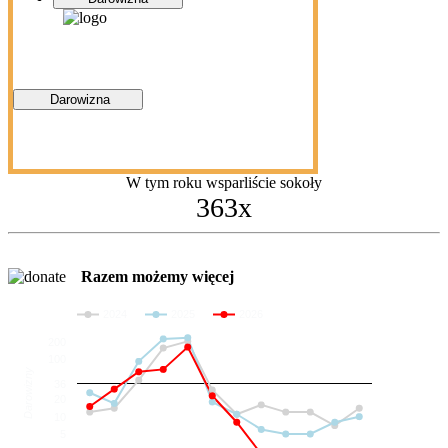
Darowizna
W tym roku wsparliście sokoły
363x
Razem możemy więcej
2024
2025
2026
200
100
Darowizny
36
20
10
5