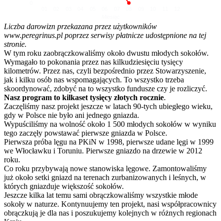
0
01
02
03
04
05
06
07
08
09
10
11
12
Miesiąc
Liczba darowizn przekazana przez użytkowników
www.peregrinus.pl poprzez serwisy płatnicze udostępnione na tej
stronie.
W tym roku zaobrączkowaliśmy około dwustu młodych sokołów.
Wymagało to pokonania przez nas kilkudziesięciu tysięcy
kilometrów. Przez nas, czyli bezpośrednio przez Stowarzyszenie,
jak i kilku osób nas wspomagających. To wszystko trzeba
skoordynować, zdobyć na to wszystko fundusze czy je rozliczyć.
Nasz program to kilkaset tysięcy złotych rocznie
.
Zaczęliśmy nasz projekt jeszcze w latach 90-tych ubiegłego wieku,
gdy w Polsce nie było ani jednego gniazda.
Wypuściliśmy na wolność około 1 500 młodych sokołów w wyniku
tego zaczęły powstawać pierwsze gniazda w Polsce.
Pierwsza próba lęgu na PKiN w 1998, pierwsze udane lęgi w 1999
we Włocławku i Toruniu. Pierwsze gniazdo na drzewie w 2012
roku.
Co roku przybywają nowe stanowiska lęgowe. Zamontowaliśmy
już około setki gniazd na terenach zurbanizowanych i leśnych, w
których gniazduje większość sokołów.
Jeszcze kilka lat temu sami obrączkowaliśmy wszystkie młode
sokoły w naturze. Kontynuujemy ten projekt, nasi współpracownicy
obrączkują je dla nas i poszukujemy kolejnych w różnych regionach