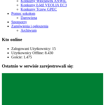
Konkursy Włocławek ANWIL
Konkursy Łódź VEOLIA EC3
Konkursy Tczew GPEC
Pomoc sokołom
Darowizna
Sponsorzy
Zamówienia i ogłoszenia
Archiwum
Kto online
Zalogowani Użytkownicy:
15
Użytkownicy Offline: 8.430
Goście:
1.475
Ostatnio w serwisie zarejestrowali się: