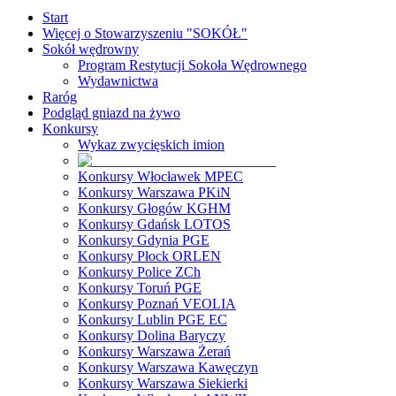
Start
Więcej o Stowarzyszeniu "SOKÓŁ"
Sokół wędrowny
Program Restytucji Sokoła Wędrownego
Wydawnictwa
Raróg
Podgląd gniazd na żywo
Konkursy
Wykaz zwycięskich imion
Konkursy Włocławek MPEC
Konkursy Warszawa PKiN
Konkursy Głogów KGHM
Konkursy Gdańsk LOTOS
Konkursy Gdynia PGE
Konkursy Płock ORLEN
Konkursy Police ZCh
Konkursy Toruń PGE
Konkursy Poznań VEOLIA
Konkursy Lublin PGE EC
Konkursy Dolina Baryczy
Konkursy Warszawa Żerań
Konkursy Warszawa Kawęczyn
Konkursy Warszawa Siekierki