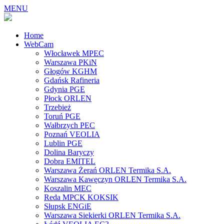
MENU
Home
WebCam
Włocławek MPEC
Warszawa PKiN
Głogów KGHM
Gdańsk Rafineria
Gdynia PGE
Płock ORLEN
Trzebież
Toruń PGE
Wałbrzych PEC
Poznań VEOLIA
Lublin PGE
Dolina Baryczy
Dobra EMITEL
Warszawa Żerań ORLEN Termika S.A.
Warszawa Kawęczyn ORLEN Termika S.A.
Koszalin MEC
Reda MPCK KOKSIK
Słupsk ENGiE
Warszawa Siekierki ORLEN Termika S.A.