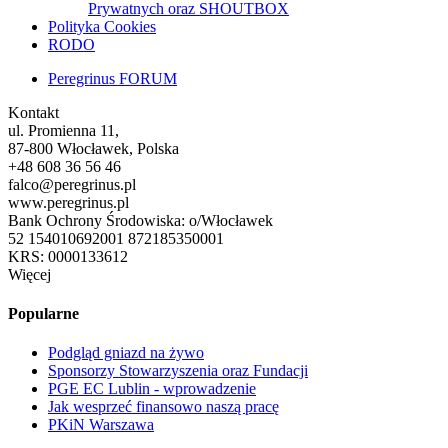
Prywatnych oraz SHOUTBOX
Polityka Cookies
RODO
Peregrinus FORUM
Kontakt
ul. Promienna 11,
87-800 Włocławek, Polska
+48 608 36 56 46
falco@peregrinus.pl
www.peregrinus.pl
Bank Ochrony Środowiska: o/Włocławek
52 154010692001 872185350001
KRS: 0000133612
Więcej
Popularne
Podgląd gniazd na żywo
Sponsorzy Stowarzyszenia oraz Fundacji
PGE EC Lublin - wprowadzenie
Jak wesprzeć finansowo naszą pracę
PKiN Warszawa