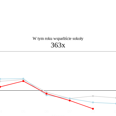
W tym roku wsparliście sokoły
363x
04
05
06
07
08