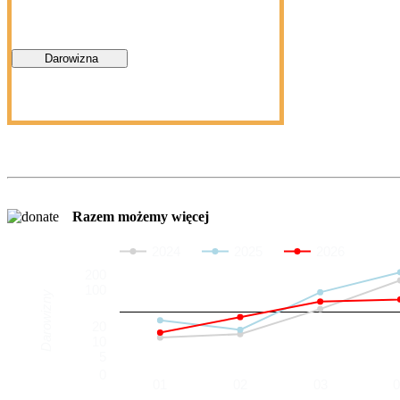
Darowizna
Razem możemy więcej
2024
2025
2026
200
100
Darowizny
20
10
5
0
01
02
03