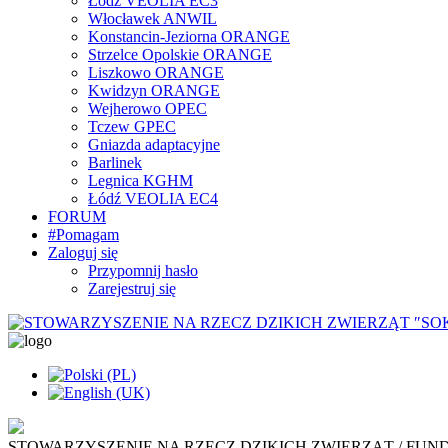
Łódź VEOLIA EC3
Włocławek ANWIL
Konstancin-Jeziorna ORANGE
Strzelce Opolskie ORANGE
Liszkowo ORANGE
Kwidzyn ORANGE
Wejherowo OPEC
Tczew GPEC
Gniazda adaptacyjne
Barlinek
Legnica KGHM
Łódź VEOLIA EC4
FORUM
#Pomagam
Zaloguj się
Przypomnij hasło
Zarejestruj się
STOWARZYSZENIE NA RZECZ DZIKICH ZWIERZĄT / FUN