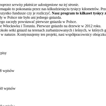
Miesiąc
rzez serwisy płatnicze udostępnione na tej stronie.
o to pokonania przez nas kilkudziesięciu tysięcy kilometrów. Przez 
zystko fundusze czy je rozliczyć.
Nasz program to kilkaset tysięcy 
dy w Polsce nie było ani jednego gniazda.
go zaczęły powstawać pierwsze gniazda w Polsce.
e Włocławku i Toruniu. Pierwsze gniazdo na drzewie w 2012 roku.
oło setki gniazd na terenach zurbanizowanych i leśnych, w których 
 w naturze. Kontynuujemy ten projekt, nasi współpracownicy obrączku
pisy
8 wpisów
60 wpisów