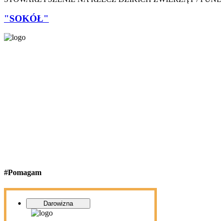
"SOKÓŁ"
#Pomagam
Darowizna