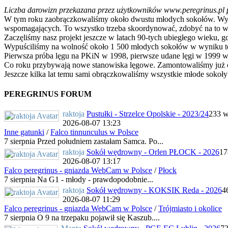
Liczba darowizn przekazana przez użytkowników www.peregrinus.pl pop
W tym roku zaobrączkowaliśmy około dwustu młodych sokołów. Wymagał
wspomagających. To wszystko trzeba skoordynować, zdobyć na to ws
Zaczęliśmy nasz projekt jeszcze w latach 90-tych ubiegłego wieku, g
Wypuściliśmy na wolność około 1 500 młodych sokołów w wyniku te
Pierwsza próba lęgu na PKiN w 1998, pierwsze udane lęgi w 1999 w
Co roku przybywają nowe stanowiska lęgowe. Zamontowaliśmy już ok
Jeszcze kilka lat temu sami obrączkowaliśmy wszystkie młode sokoły
PEREGRINUS FORUM
raktoja
Pustułki - Strzelce Opolskie - 2023/24
233 w
2026-08-07 13:23
Inne gatunki
/
Falco tinnunculus w Polsce
7 sierpnia Przed południem zastałam Samca. Po...
raktoja
Sokół wędrowny - Orlen PŁOCK - 2026
17
2026-08-07 13:17
Falco peregrinus - gniazda WebCam w Polsce
/
Płock
7 sierpnia Na G1 - młody - prawdopodobnie...
raktoja
Sokół wędrowny - KOKSIK Reda - 2026
4
2026-08-07 11:29
Falco peregrinus - gniazda WebCam w Polsce
/
Trójmiasto i okolice
7 sierpnia O 9 na trzepaku pojawił się Kaszub....