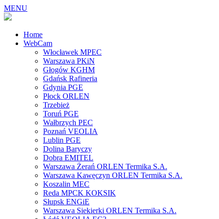
MENU
Home
WebCam
Włocławek MPEC
Warszawa PKiN
Głogów KGHM
Gdańsk Rafineria
Gdynia PGE
Płock ORLEN
Trzebież
Toruń PGE
Wałbrzych PEC
Poznań VEOLIA
Lublin PGE
Dolina Baryczy
Dobra EMITEL
Warszawa Żerań ORLEN Termika S.A.
Warszawa Kawęczyn ORLEN Termika S.A.
Koszalin MEC
Reda MPCK KOKSIK
Słupsk ENGiE
Warszawa Siekierki ORLEN Termika S.A.