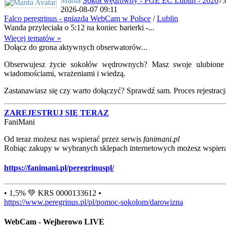
Manta
Sokół wędrowny - PGE EC Lublin - 2026
7
2026-08-07 09:11
Falco peregrinus - gniazda WebCam w Polsce
/
Lublin
Wanda przyleciała o 5:12 na koniec barierki -...
Więcej tematów »
Dołącz do grona aktywnych obserwatorów...
Obserwujesz życie sokołów wędrownych? Masz swoje ulubione lo
wiadomościami, wrażeniami i wiedzą.
Zastanawiasz się czy warto dołączyć? Sprawdź sam. Proces rejestracji j
ZAREJESTRUJ SIĘ TERAZ
FaniMani
Od teraz możesz nas wspierać przez serwis
fanimani.pl
Robiąc zakupy w wybranych sklepach internetowych możesz wspiera
https://fanimani.pl/peregrinuspl/
• 1,5% 💚 KRS 0000133612 •
https://www.peregrinus.pl/pl/pomoc-sokolom/darowizna
WebCam - Wejherowo LIVE