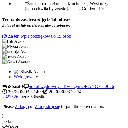
"Życie choć piękne tak kruche jest, Wystarczy
jedna chwila by zgasić je " ... - Golden Life
Ten wpis zawiera zdjęcie lub obraz.
Zaloguj się lub zarejestruj, aby go zobaczyć.
Za ten wpis podziękowało
15
osób
Wylogowany
58basik
Sokół wędrowny - Kwidzyn ORANGE - 2026
2026-06-03 22:40
·
2026-06-03 22:54
#323526
przez
58basik
Please
Zaloguj
or
Zarejestruj się
to join the conversation.
ptaki
Więcej