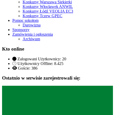
Konkursy Warszawa Siekierki
Konkursy Włocławek ANWIL
Konkursy Łódź VEOLIA EC3
Konkursy Tczew GPEC
Pomoc sokołom
Darowizna
Sponsorzy
Zamówienia i ogłoszenia
Archiwum
Kto online
Zalogowani Użytkownicy:
20
Użytkownicy Offline: 8.425
Goście:
386
Ostatnio w serwisie zarejestrowali się: