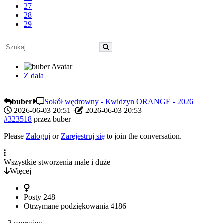
27
28
29
Z dala
buber
Sokół wędrowny - Kwidzyn ORANGE - 2026
2026-06-03 20:51
·
2026-06-03 20:53
#323518
przez
buber
Please
Zaloguj
or
Zarejestruj się
to join the conversation.
Wszystkie stworzenia małe i duże.
Więcej
Posty
248
Otrzymane podziękowania
4186
3 czerwiec