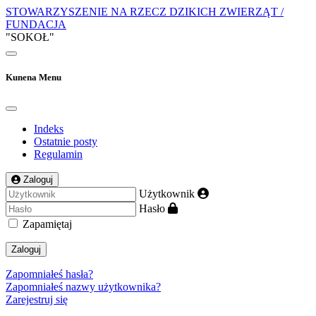
STOWARZYSZENIE NA RZECZ DZIKICH ZWIERZĄT /
FUNDACJA
"SOKOŁ"
Kunena Menu
Indeks
Ostatnie posty
Regulamin
Zaloguj
Użytkownik
Hasło
Zapamiętaj
Zaloguj
Zapomniałeś hasła?
Zapomniałeś nazwy użytkownika?
Zarejestruj się