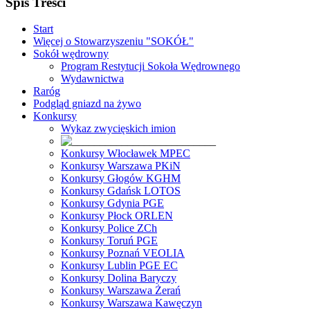
Spis Treści
Start
Więcej o Stowarzyszeniu "SOKÓŁ"
Sokół wędrowny
Program Restytucji Sokoła Wędrownego
Wydawnictwa
Raróg
Podgląd gniazd na żywo
Konkursy
Wykaz zwycięskich imion
Konkursy Włocławek MPEC
Konkursy Warszawa PKiN
Konkursy Głogów KGHM
Konkursy Gdańsk LOTOS
Konkursy Gdynia PGE
Konkursy Płock ORLEN
Konkursy Police ZCh
Konkursy Toruń PGE
Konkursy Poznań VEOLIA
Konkursy Lublin PGE EC
Konkursy Dolina Baryczy
Konkursy Warszawa Żerań
Konkursy Warszawa Kawęczyn