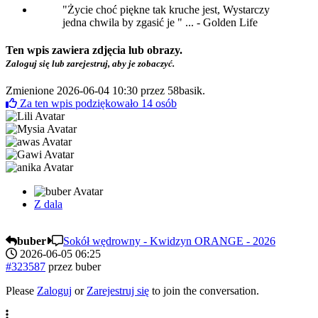
"Życie choć piękne tak kruche jest, Wystarczy
jedna chwila by zgasić je " ... - Golden Life
Ten wpis zawiera zdjęcia lub obrazy.
Zaloguj się lub zarejestruj, aby je zobaczyć.
Zmienione 2026-06-04 10:30 przez
58basik
.
Za ten wpis podziękowało
14
osób
Z dala
buber
Sokół wędrowny - Kwidzyn ORANGE - 2026
2026-06-05 06:25
#323587
przez
buber
Please
Zaloguj
or
Zarejestruj się
to join the conversation.