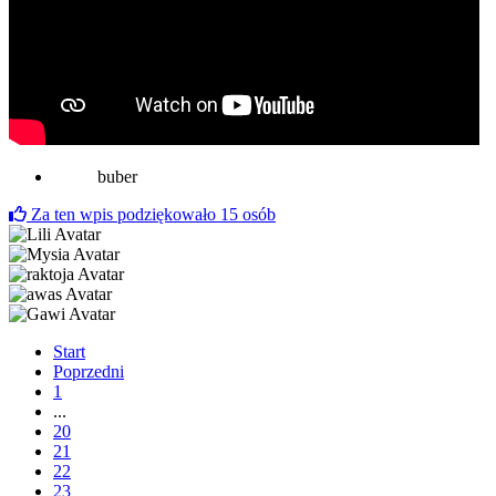
buber
Za ten wpis podziękowało
15
osób
Start
Poprzedni
1
...
20
21
22
23