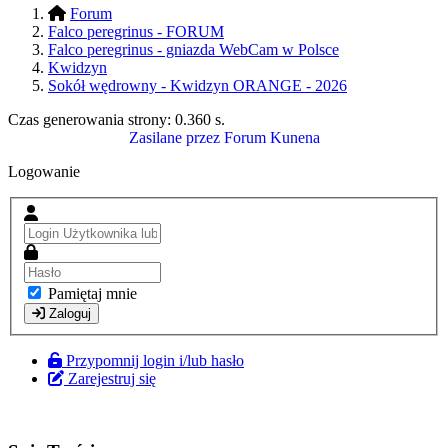
Forum
Falco peregrinus - FORUM
Falco peregrinus - gniazda WebCam w Polsce
Kwidzyn
Sokół wędrowny - Kwidzyn ORANGE - 2026
Czas generowania strony:
0.360 s
.
Zasilane przez
Forum Kunena
Logowanie
Pamiętaj mnie
Zaloguj
Przypomnij login i/lub hasło
Zarejestruj się