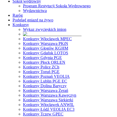
Sokół wędrowny
Program Restytucji Sokoła Wędrownego
Wydawnictwa
Raróg
Podgląd gniazd na żywo
Konkursy
Wykaz zwycięskich imion
Konkursy Włocławek MPEC
Konkursy Warszawa PKiN
Konkursy Głogów KGHM
Konkursy Gdańsk LOTOS
Konkursy Gdynia PGE
Konkursy Płock ORLEN
Konkursy Police ZCh
Konkursy Toruń PGE
Konkursy Poznań VEOLIA
Konkursy Lublin PGE EC
Konkursy Dolina Baryczy
Konkursy Warszawa Żerań
Konkursy Warszawa Kawęczyn
Konkursy Warszawa Siekierki
Konkursy Włocławek ANWIL
Konkursy Łódź VEOLIA EC3
Konkursy Tczew GPEC