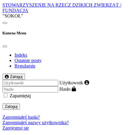
STOWARZYSZENIE NA RZECZ DZIKICH ZWIERZĄT /
FUNDACJA
"SOKOŁ"
Kunena Menu
Indeks
Ostatnie posty
Regulamin
Zaloguj
Użytkownik
Hasło
Zapamiętaj
Zaloguj
Zapomniałeś hasła?
Zapomniałeś nazwy użytkownika?
Zarejestruj się