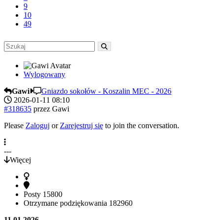
9
10
49
Wylogowany
Gawi
Gniazdo sokołów - Koszalin MEC - 2026
2026-01-11 08:10
#318635
przez
Gawi
Please
Zaloguj
or
Zarejestruj się
to join the conversation.
---
Więcej
Posty
15800
Otrzymane podziękowania
182960
11 01 2026