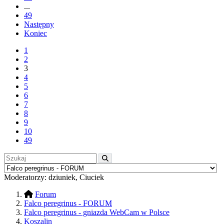
...
49
Następny
Koniec
1
2
3
4
5
6
7
8
9
10
49
Moderatorzy:
dziuniek
,
Ciuciek
Forum
Falco peregrinus - FORUM
Falco peregrinus - gniazda WebCam w Polsce
Koszalin