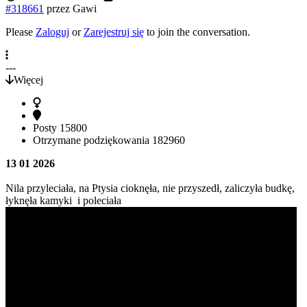
#318661
przez
Gawi
Please
Zaloguj
or
Zarejestruj się
to join the conversation.
---
Więcej
Posty
15800
Otrzymane podziękowania
182960
13 01 2026
Nila przyleciała, na Ptysia cioknęła, nie przyszedł, zaliczyła budkę,
łyknęła kamyki i poleciała