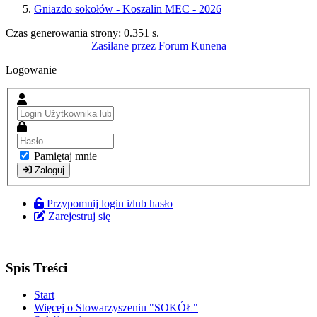
Gniazdo sokołów - Koszalin MEC - 2026
Czas generowania strony:
0.351 s
.
Zasilane przez
Forum Kunena
Logowanie
Pamiętaj mnie
Zaloguj
Przypomnij login i/lub hasło
Zarejestruj się
Spis Treści
Start
Więcej o Stowarzyszeniu "SOKÓŁ"