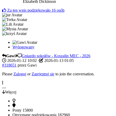
Elizabeth Dickinson
Za ten wpis podziękowało
16
osób
Wylogowany
Gawi
Gniazdo sokołów - Koszalin MEC - 2026
2026-01-12 10:02
·
2026-01-13 01:05
#318651
przez
Gawi
Please
Zaloguj
or
Zarejestruj się
to join the conversation.
---
Więcej
Posty
15800
Otrzymane podziękowania
182960