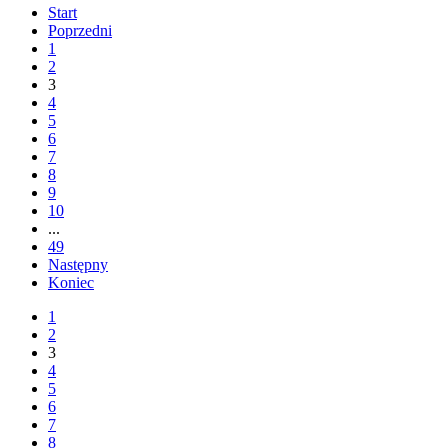
Start
Poprzedni
1
2
3
4
5
6
7
8
9
10
...
49
Następny
Koniec
1
2
3
4
5
6
7
8