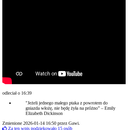
odleciał o 16:39
"Jeżeli jednego małego ptaka z powrotem do
gniazda włożę, nie będę żyła na próżno” – Emily
Elizabeth Dickinson
Zmienione 2026-01-14 16:50 przez
Gawi
.
Za ten wpis podziękowało
15
osób