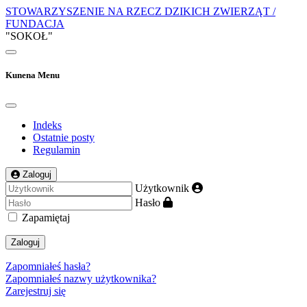
STOWARZYSZENIE NA RZECZ DZIKICH ZWIERZĄT /
FUNDACJA
"SOKOŁ"
Kunena Menu
Indeks
Ostatnie posty
Regulamin
Zaloguj
Użytkownik
Hasło
Zapamiętaj
Zaloguj
Zapomniałeś hasła?
Zapomniałeś nazwy użytkownika?
Zarejestruj się