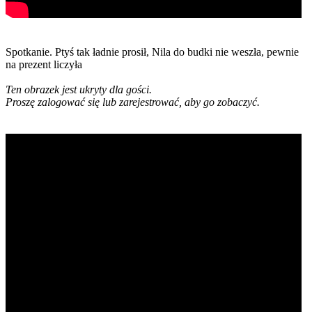
Spotkanie. Ptyś tak ładnie prosił, Nila do budki nie weszła, pewnie
na prezent liczyła
Ten obrazek jest ukryty dla gości.
Proszę zalogować się lub zarejestrować, aby go zobaczyć.