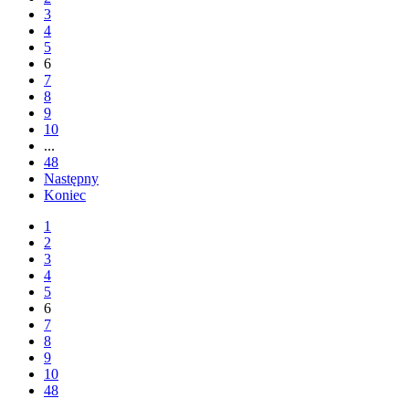
3
4
5
6
7
8
9
10
...
48
Następny
Koniec
1
2
3
4
5
6
7
8
9
10
48