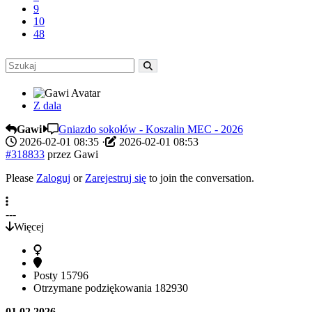
9
10
48
Z dala
Gawi
Gniazdo sokołów - Koszalin MEC - 2026
2026-02-01 08:35
·
2026-02-01 08:53
#318833
przez
Gawi
Please
Zaloguj
or
Zarejestruj się
to join the conversation.
---
Więcej
Posty
15796
Otrzymane podziękowania
182930
01 02 2026