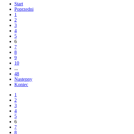
Start
Poprzedni
1
2
3
4
5
6
7
8
9
10
...
48
Następny
Koniec
1
2
3
4
5
6
7
8