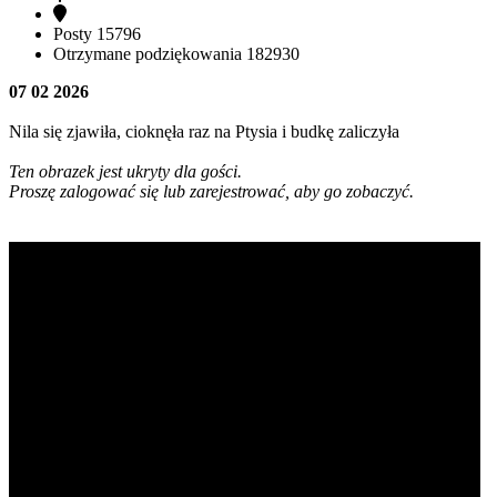
Posty
15796
Otrzymane podziękowania
182930
07 02 2026
Nila się zjawiła, cioknęła raz na Ptysia i budkę zaliczyła
Ten obrazek jest ukryty dla gości.
Proszę zalogować się lub zarejestrować, aby go zobaczyć.