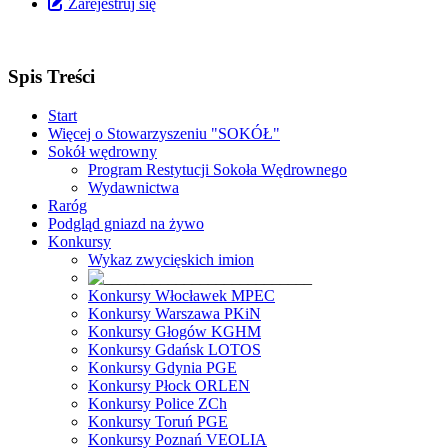
Zarejestruj się
Spis Treści
Start
Więcej o Stowarzyszeniu "SOKÓŁ"
Sokół wędrowny
Program Restytucji Sokoła Wędrownego
Wydawnictwa
Raróg
Podgląd gniazd na żywo
Konkursy
Wykaz zwycięskich imion
Konkursy Włocławek MPEC
Konkursy Warszawa PKiN
Konkursy Głogów KGHM
Konkursy Gdańsk LOTOS
Konkursy Gdynia PGE
Konkursy Płock ORLEN
Konkursy Police ZCh
Konkursy Toruń PGE
Konkursy Poznań VEOLIA