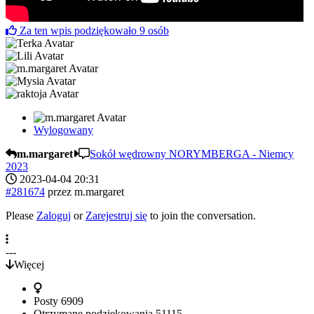
Za ten wpis podziękowało
9
osób
Wylogowany
m.margaret
Sokół wędrowny NORYMBERGA - Niemcy
2023
2023-04-04 20:31
#281674
przez
m.margaret
Please
Zaloguj
or
Zarejestruj się
to join the conversation.
---
Więcej
Posty
6909
Otrzymane podziękowania
51115