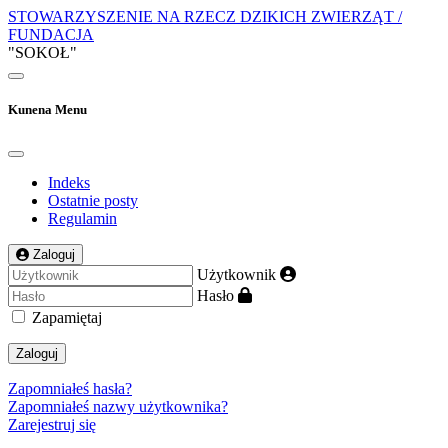
STOWARZYSZENIE NA RZECZ DZIKICH ZWIERZĄT /
FUNDACJA
"SOKOŁ"
Kunena Menu
Indeks
Ostatnie posty
Regulamin
Zaloguj
Użytkownik
Hasło
Zapamiętaj
Zaloguj
Zapomniałeś hasła?
Zapomniałeś nazwy użytkownika?
Zarejestruj się