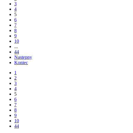
3
4
5
6
7
8
9
10
...
44
Następny
Koniec
1
2
3
4
5
6
7
8
9
10
44