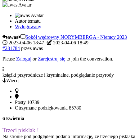
Autor tematu
Wylogowany
awas
Sokół wędrowny NORYMBERGA - Niemcy 2023
2023-04-06 18:47
·
2023-04-06 18:49
#281784
przez
awas
Please
Zaloguj
or
Zarejestruj się
to join the conversation.
książki przyrodnicze i kryminalne, podglądanie przyrody
Więcej
Posty
10739
Otrzymane podziękowania
85780
6 kwietnia
Trzeci pisklak !
Na stronie pod podglądem podano informację, że trzeciego pisklaka