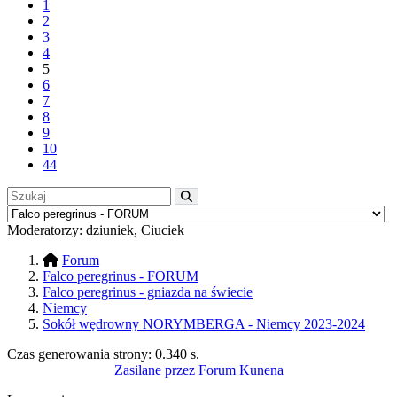
1
2
3
4
5
6
7
8
9
10
44
Moderatorzy:
dziuniek
,
Ciuciek
Forum
Falco peregrinus - FORUM
Falco peregrinus - gniazda na świecie
Niemcy
Sokół wędrowny NORYMBERGA - Niemcy 2023-2024
Czas generowania strony:
0.340 s
.
Zasilane przez
Forum Kunena