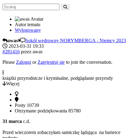
Autor tematu
Wylogowany
awas
Sokół wędrowny NORYMBERGA - Niemcy 2023
2023-03-31 19:33
#281416
przez
awas
Please
Zaloguj
or
Zarejestruj się
to join the conversation.
książki przyrodnicze i kryminalne, podglądanie przyrody
Więcej
Posty
10739
Otrzymane podziękowania
85780
31 marca
c.d.
Przed wieczorem zobaczyłam samiczkę lądująca na barierce
podestu