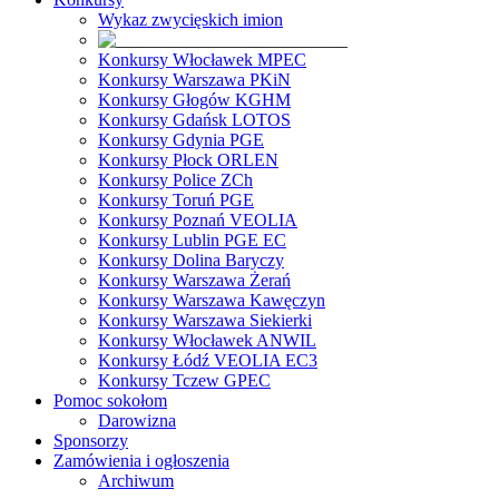
Wykaz zwycięskich imion
Konkursy Włocławek MPEC
Konkursy Warszawa PKiN
Konkursy Głogów KGHM
Konkursy Gdańsk LOTOS
Konkursy Gdynia PGE
Konkursy Płock ORLEN
Konkursy Police ZCh
Konkursy Toruń PGE
Konkursy Poznań VEOLIA
Konkursy Lublin PGE EC
Konkursy Dolina Baryczy
Konkursy Warszawa Żerań
Konkursy Warszawa Kawęczyn
Konkursy Warszawa Siekierki
Konkursy Włocławek ANWIL
Konkursy Łódź VEOLIA EC3
Konkursy Tczew GPEC
Pomoc sokołom
Darowizna
Sponsorzy
Zamówienia i ogłoszenia
Archiwum