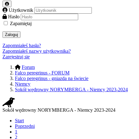
Użytkownik
Hasło
Zapamiętaj
Zaloguj
Zapomniałeś hasła?
Zapomniałeś nazwy użytkownika?
Zarejestruj się
Forum
Falco peregrinus - FORUM
Falco peregrinus - gniazda na świecie
Niemcy
Sokół wędrowny NORYMBERGA - Niemcy 2023-2024
Sokół wędrowny NORYMBERGA - Niemcy 2023-2024
Start
Poprzedni
1
2