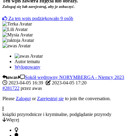
Ten wpis zawiera zdjęcia lub obrazy.
Zaloguj się lub zarejestruj, aby je zobaczyć.
Za ten wpis podziękowało
9
osób
Autor tematu
Wylogowany
awas
Sokół wędrowny NORYMBERGA - Niemcy 2023
2023-04-05 16:39
·
2023-04-05 17:20
#281722
przez
awas
Please
Zaloguj
or
Zarejestruj się
to join the conversation.
książki przyrodnicze i kryminalne, podglądanie przyrody
Więcej