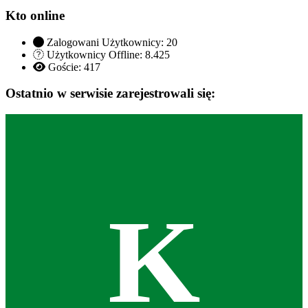
Kto online
Zalogowani Użytkownicy:
20
Użytkownicy Offline: 8.425
Goście:
417
Ostatnio w serwisie zarejestrowali się:
K