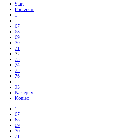
Start
Poprzedni
1
...
67
68
69
70
71
72
73
74
75
76
...
93
Następny
Koniec
1
67
68
69
70
71