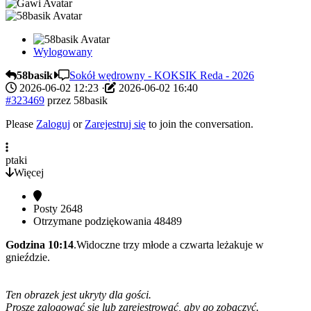
Wylogowany
58basik
Sokół wędrowny - KOKSIK Reda - 2026
2026-06-02 12:23
·
2026-06-02 16:40
#323469
przez
58basik
Please
Zaloguj
or
Zarejestruj się
to join the conversation.
ptaki
Więcej
Posty
2648
Otrzymane podziękowania
48489
Godzina 10:14
.Widoczne trzy młode a czwarta leżakuje w
gnieździe.
Ten obrazek jest ukryty dla gości.
Proszę zalogować się lub zarejestrować, aby go zobaczyć.