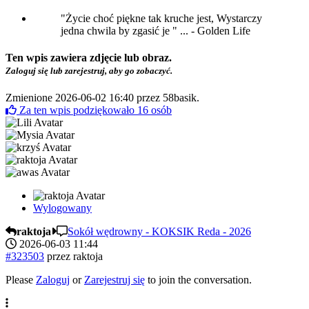
"Życie choć piękne tak kruche jest, Wystarczy
jedna chwila by zgasić je " ... - Golden Life
Ten wpis zawiera zdjęcie lub obraz.
Zaloguj się lub zarejestruj, aby go zobaczyć.
Zmienione 2026-06-02 16:40 przez
58basik
.
Za ten wpis podziękowało
16
osób
Wylogowany
raktoja
Sokół wędrowny - KOKSIK Reda - 2026
2026-06-03 11:44
#323503
przez
raktoja
Please
Zaloguj
or
Zarejestruj się
to join the conversation.