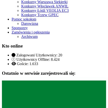
Konkursy Warszawa Siekierki
Konkursy Włocławek ANWIL
Konkursy Łódź VEOLIA EC3
Konkursy Tczew GPEC
Pomoc sokołom
Darowizna
Sponsorzy
Zamówienia i ogłoszenia
Archiwum
Kto online
Zalogowani Użytkownicy:
20
Użytkownicy Offline: 8.424
Goście:
1.633
Ostatnio w serwisie zarejestrowali się: