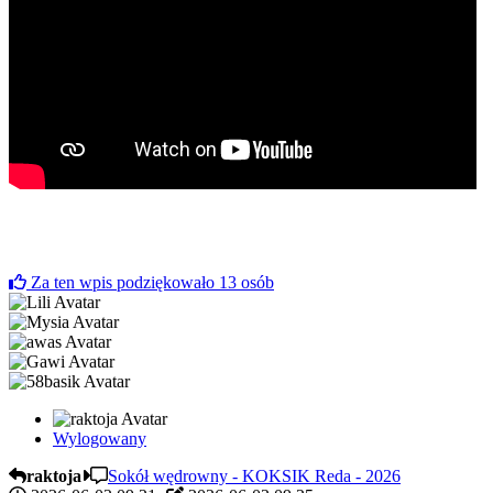
Za ten wpis podziękowało
13
osób
Wylogowany
raktoja
Sokół wędrowny - KOKSIK Reda - 2026