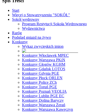
Spis Treści
Start
Więcej o Stowarzyszeniu "SOKÓŁ"
Sokół wędrowny
Program Restytucji Sokoła Wędrownego
Wydawnictwa
Raróg
Podgląd gniazd na żywo
Konkursy
Wykaz zwycięskich imion
Konkursy Włocławek MPEC
Konkursy Warszawa PKiN
Konkursy Głogów KGHM
Konkursy Gdańsk LOTOS
Konkursy Gdynia PGE
Konkursy Płock ORLEN
Konkursy Police ZCh
Konkursy Toruń PGE
Konkursy Poznań VEOLIA
Konkursy Lublin PGE EC
Konkursy Dolina Baryczy
Konkursy Warszawa Żerań
Konkursy Warszawa Kawęczyn