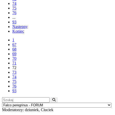
74
75
76
...
93
Następny
Koniec
1
67
68
69
70
71
72
73
74
75
76
93
Moderatorzy:
dziuniek
,
Ciuciek