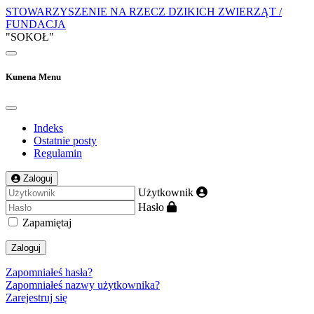
STOWARZYSZENIE NA RZECZ DZIKICH ZWIERZĄT /
FUNDACJA
"SOKOŁ"
Kunena Menu
Indeks
Ostatnie posty
Regulamin
Zaloguj
Użytkownik
Hasło
Zapamiętaj
Zaloguj
Zapomniałeś hasła?
Zapomniałeś nazwy użytkownika?
Zarejestruj się