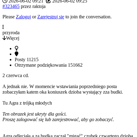
2026-06-02 09:21
·
2026-06-02 09:25
#323465
przez
raktoja
Please
Zaloguj
or
Zarejestruj się
to join the conversation.
przyroda
Więcej
Posty
11215
Otrzymane podziękowania
151662
2 czerwca cd.
A jednak nie. W momencie wstawiania poprzedniego posta
zobaczyłam katem oka koniuszek dzioba wystający zza budki.
Tu Agra z trójką młodych
Ten obrazek jest ukryty dla gości.
Proszę zalogować się lub zarejestrować, aby go zobaczyć.
Agra odleciała a za budką zaczął "migać" czubek czwartego dzioba