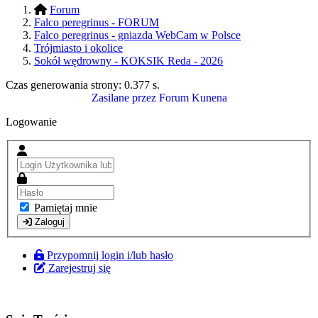
Forum
Falco peregrinus - FORUM
Falco peregrinus - gniazda WebCam w Polsce
Trójmiasto i okolice
Sokół wędrowny - KOKSIK Reda - 2026
Czas generowania strony:
0.377 s
.
Zasilane przez
Forum Kunena
Logowanie
Pamiętaj mnie
Zaloguj
Przypomnij login i/lub hasło
Zarejestruj się