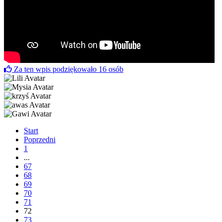
Za ten wpis podziękowało
16
osób
Start
Poprzedni
1
...
67
68
69
70
71
72
73