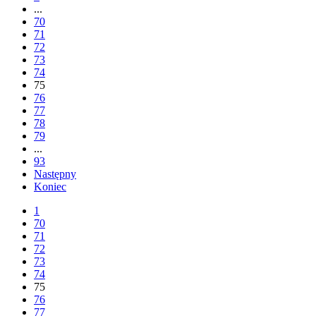
...
70
71
72
73
74
75
76
77
78
79
...
93
Następny
Koniec
1
70
71
72
73
74
75
76
77