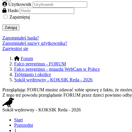
Użytkownik
Hasło
Zapamiętaj
Zaloguj
Zapomniałeś hasła?
Zapomniałeś nazwy użytkownika?
Zarejestruj się
Forum
Falco peregrinus - FORUM
Falco peregrinus - gniazda WebCam w Polsce
Trójmiasto i okolice
Sokół wędrowny - KOKSIK Reda - 2026
Przeglądając FORUM musisz zdawać sobie sprawę z faktu, że możesz n
Z tego też powodu przeglądanie FORUM przez dzieci powinno odbyw
Sokół wędrowny - KOKSIK Reda - 2026
Start
Poprzedni
1