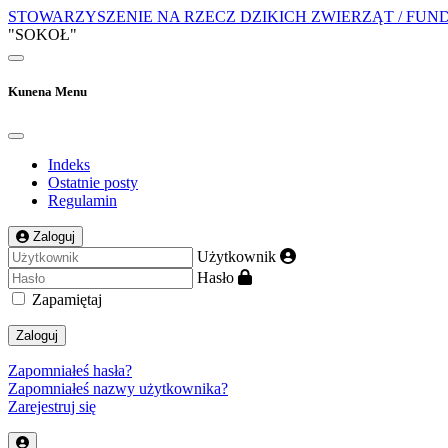
STOWARZYSZENIE NA RZECZ DZIKICH ZWIERZĄT / FUN
"SOKOŁ"
Kunena Menu
Indeks
Ostatnie posty
Regulamin
Zaloguj
Użytkownik
Hasło
Zapamiętaj
Zaloguj
Zapomniałeś hasła?
Zapomniałeś nazwy użytkownika?
Zarejestruj się