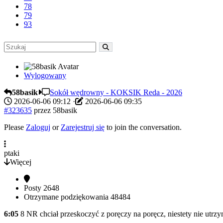
78
79
93
Wylogowany
58basik
Sokół wędrowny - KOKSIK Reda - 2026
2026-06-06 09:12
·
2026-06-06 09:35
#323635
przez
58basik
Please
Zaloguj
or
Zarejestruj się
to join the conversation.
ptaki
Więcej
Posty
2648
Otrzymane podziękowania
48484
6:05
8 NR chciał przeskoczyć z poręczy na poręcz, niestety nie utrzym