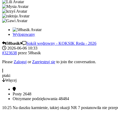
Wylogowany
58basik
Sokół wędrowny - KOKSIK Reda - 2026
2026-06-06 10:33
#323638
przez
58basik
Please
Zaloguj
or
Zarejestruj się
to join the conversation.
ptaki
Więcej
Posty
2648
Otrzymane podziękowania
48484
10:25 Na daszku karmienie, takiej okazji NR 7 postanowiła nie prze