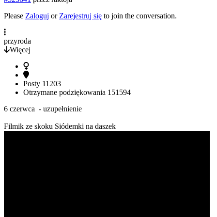
Please
Zaloguj
or
Zarejestruj się
to join the conversation.
przyroda
Więcej
Posty
11203
Otrzymane podziękowania
151594
6 czerwca - uzupełnienie
Filmik ze skoku Siódemki na daszek