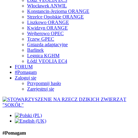
Łódź VEOLIA EC3
Włocławek ANWIL
Konstancin-Jeziorna ORANGE
Strzelce Opolskie ORANGE
Liszkowo ORANGE
Kwidzyn ORANGE
Wejherowo OPEC
Tczew GPEC
Gniazda adaptacyjne
Barlinek
Legnica KGHM
Łódź VEOLIA EC4
FORUM
#Pomagam
Zaloguj się
Przypomnij hasło
Zarejestruj się
#Pomagam