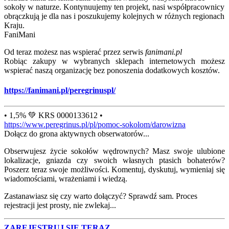
sokoły w naturze. Kontynuujemy ten projekt, nasi współpracownicy
obrączkują je dla nas i poszukujemy kolejnych w różnych regionach
Kraju.
FaniMani
Od teraz możesz nas wspierać przez serwis
fanimani.pl
Robiąc zakupy w wybranych sklepach internetowych możesz
wspierać naszą organizację bez ponoszenia dodatkowych kosztów.
https://fanimani.pl/peregrinuspl/
• 1,5% 💚 KRS 0000133612 •
https://www.peregrinus.pl/pl/pomoc-sokolom/darowizna
Dołącz do grona aktywnych obserwatorów...
Obserwujesz życie sokołów wędrownych? Masz swoje ulubione
lokalizacje, gniazda czy swoich własnych ptasich bohaterów?
Poszerz teraz swoje możliwości. Komentuj, dyskutuj, wymieniaj się
wiadomościami, wrażeniami i wiedzą.
Zastanawiasz się czy warto dołączyć? Sprawdź sam. Proces
rejestracji jest prosty, nie zwlekaj...
ZAREJESTRUJ SIĘ TERAZ