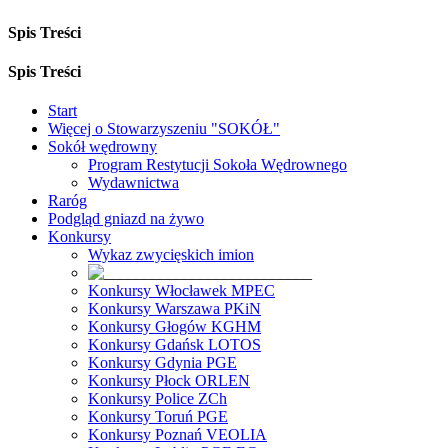
Spis Treści
Spis Treści
Start
Więcej o Stowarzyszeniu "SOKÓŁ"
Sokół wędrowny
Program Restytucji Sokoła Wędrownego
Wydawnictwa
Raróg
Podgląd gniazd na żywo
Konkursy
Wykaz zwycięskich imion
Konkursy Włocławek MPEC
Konkursy Warszawa PKiN
Konkursy Głogów KGHM
Konkursy Gdańsk LOTOS
Konkursy Gdynia PGE
Konkursy Płock ORLEN
Konkursy Police ZCh
Konkursy Toruń PGE
Konkursy Poznań VEOLIA