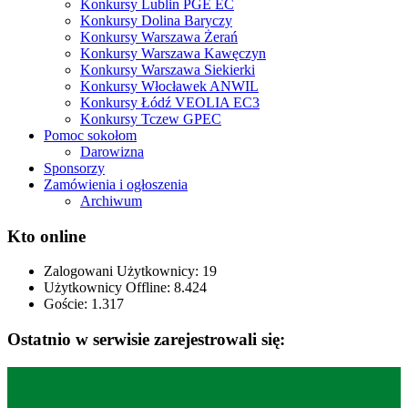
Konkursy Lublin PGE EC
Konkursy Dolina Baryczy
Konkursy Warszawa Żerań
Konkursy Warszawa Kawęczyn
Konkursy Warszawa Siekierki
Konkursy Włocławek ANWIL
Konkursy Łódź VEOLIA EC3
Konkursy Tczew GPEC
Pomoc sokołom
Darowizna
Sponsorzy
Zamówienia i ogłoszenia
Archiwum
Kto online
Zalogowani Użytkownicy:
19
Użytkownicy Offline: 8.424
Goście:
1.317
Ostatnio w serwisie zarejestrowali się: