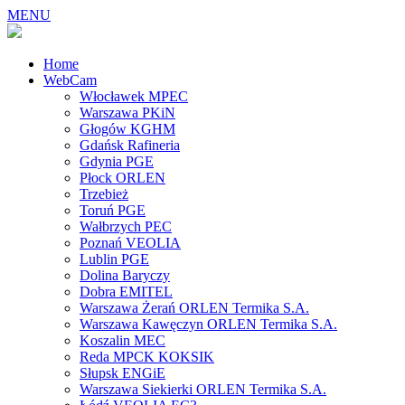
MENU
Home
WebCam
Włocławek MPEC
Warszawa PKiN
Głogów KGHM
Gdańsk Rafineria
Gdynia PGE
Płock ORLEN
Trzebież
Toruń PGE
Wałbrzych PEC
Poznań VEOLIA
Lublin PGE
Dolina Baryczy
Dobra EMITEL
Warszawa Żerań ORLEN Termika S.A.
Warszawa Kawęczyn ORLEN Termika S.A.
Koszalin MEC
Reda MPCK KOKSIK
Słupsk ENGiE
Warszawa Siekierki ORLEN Termika S.A.