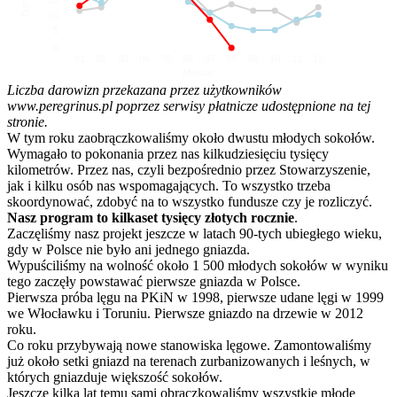
10
5
0
01
02
03
04
05
06
07
08
09
10
11
12
Miesiąc
Liczba darowizn przekazana przez użytkowników
www.peregrinus.pl poprzez serwisy płatnicze udostępnione na tej
stronie.
W tym roku zaobrączkowaliśmy około dwustu młodych sokołów.
Wymagało to pokonania przez nas kilkudziesięciu tysięcy
kilometrów. Przez nas, czyli bezpośrednio przez Stowarzyszenie,
jak i kilku osób nas wspomagających. To wszystko trzeba
skoordynować, zdobyć na to wszystko fundusze czy je rozliczyć.
Nasz program to kilkaset tysięcy złotych rocznie
.
Zaczęliśmy nasz projekt jeszcze w latach 90-tych ubiegłego wieku,
gdy w Polsce nie było ani jednego gniazda.
Wypuściliśmy na wolność około 1 500 młodych sokołów w wyniku
tego zaczęły powstawać pierwsze gniazda w Polsce.
Pierwsza próba lęgu na PKiN w 1998, pierwsze udane lęgi w 1999
we Włocławku i Toruniu. Pierwsze gniazdo na drzewie w 2012
roku.
Co roku przybywają nowe stanowiska lęgowe. Zamontowaliśmy
już około setki gniazd na terenach zurbanizowanych i leśnych, w
których gniazduje większość sokołów.
Jeszcze kilka lat temu sami obrączkowaliśmy wszystkie młode