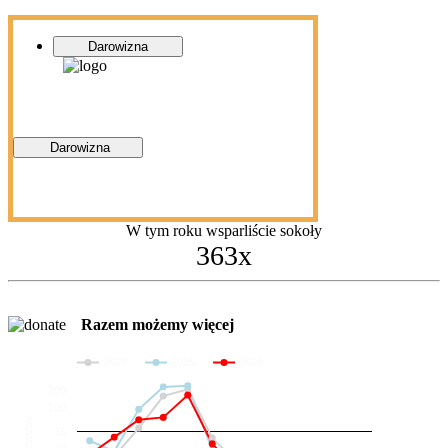
Darowizna
Darowizna
W tym roku wsparliście sokoły
363x
Razem możemy więcej
2024
2025
2026
200
100
Darowizny
36
20