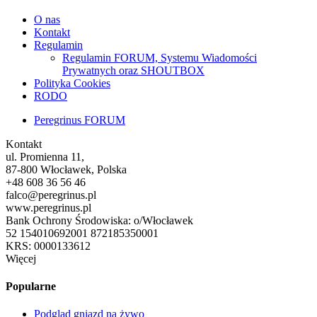
O nas
Kontakt
Regulamin
Regulamin FORUM, Systemu Wiadomości
Prywatnych oraz SHOUTBOX
Polityka Cookies
RODO
Peregrinus FORUM
Kontakt
ul. Promienna 11,
87-800 Włocławek, Polska
+48 608 36 56 46
falco@peregrinus.pl
www.peregrinus.pl
Bank Ochrony Środowiska: o/Włocławek
52 154010692001 872185350001
KRS: 0000133612
Więcej
Popularne
Podgląd gniazd na żywo