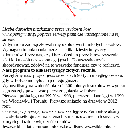
10
5
0
01
02
03
04
05
06
07
08
09
10
11
12
Miesiąc
Liczba darowizn przekazana przez użytkowników
www.peregrinus.pl poprzez serwisy płatnicze udostępnione na tej
stronie.
W tym roku zaobrączkowaliśmy około dwustu młodych sokołów.
Wymagało to pokonania przez nas kilkudziesięciu tysięcy
kilometrów. Przez nas, czyli bezpośrednio przez Stowarzyszenie,
jak i kilku osób nas wspomagających. To wszystko trzeba
skoordynować, zdobyć na to wszystko fundusze czy je rozliczyć.
Nasz program to kilkaset tysięcy złotych rocznie
.
Zaczęliśmy nasz projekt jeszcze w latach 90-tych ubiegłego wieku,
gdy w Polsce nie było ani jednego gniazda.
Wypuściliśmy na wolność około 1 500 młodych sokołów w wyniku
tego zaczęły powstawać pierwsze gniazda w Polsce.
Pierwsza próba lęgu na PKiN w 1998, pierwsze udane lęgi w 1999
we Włocławku i Toruniu. Pierwsze gniazdo na drzewie w 2012
roku.
Co roku przybywają nowe stanowiska lęgowe. Zamontowaliśmy
już około setki gniazd na terenach zurbanizowanych i leśnych, w
których gniazduje większość sokołów.
Jeszcze kilka lat temu sami obrączkowaliśmy wszystkie młode