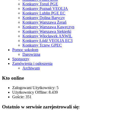
Konkursy Toruń PGE
Konkursy Poznań VEOLIA
Konkursy Lublin PGE EC
Konkursy Dolina Baryczy
Konkursy Warszawa Żerań
Konkursy Warszawa Kawęczyn
Konkursy Warszawa Siekierki
Konkursy Włocławek ANWIL
Konkursy Łódź VEOLIA EC3
Konkursy Tczew GPEC
Pomoc sokołom
Darowizna
Sponsorzy
Zamówienia i ogłoszenia
Archiwum
Kto online
Zalogowani Użytkownicy:
5
Użytkownicy Offline: 8.439
Goście:
351
Ostatnio w serwisie zarejestrowali się: