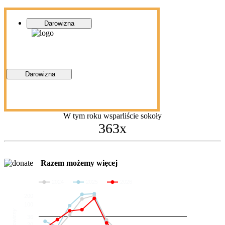
Darowizna
Darowizna
W tym roku wsparliście sokoły
363x
Razem możemy więcej
2024
2025
2026
200
100
Darowizny
36
20