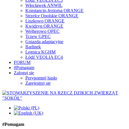
Łódź VEOLIA EC3
Włocławek ANWIL
Konstancin-Jeziorna ORANGE
Strzelce Opolskie ORANGE
Liszkowo ORANGE
Kwidzyn ORANGE
Wejherowo OPEC
Tczew GPEC
Gniazda adaptacyjne
Barlinek
Legnica KGHM
Łódź VEOLIA EC4
FORUM
#Pomagam
Zaloguj się
Przypomnij hasło
Zarejestruj się
#Pomagam