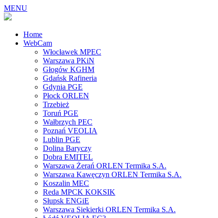
MENU
Home
WebCam
Włocławek MPEC
Warszawa PKiN
Głogów KGHM
Gdańsk Rafineria
Gdynia PGE
Płock ORLEN
Trzebież
Toruń PGE
Wałbrzych PEC
Poznań VEOLIA
Lublin PGE
Dolina Baryczy
Dobra EMITEL
Warszawa Żerań ORLEN Termika S.A.
Warszawa Kawęczyn ORLEN Termika S.A.
Koszalin MEC
Reda MPCK KOKSIK
Słupsk ENGiE
Warszawa Siekierki ORLEN Termika S.A.