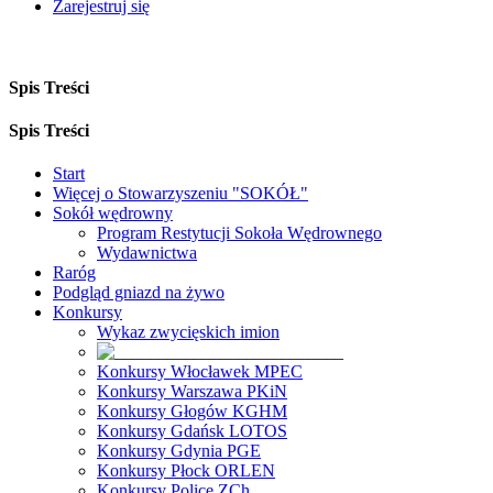
Zarejestruj się
Spis Treści
Spis Treści
Start
Więcej o Stowarzyszeniu "SOKÓŁ"
Sokół wędrowny
Program Restytucji Sokoła Wędrownego
Wydawnictwa
Raróg
Podgląd gniazd na żywo
Konkursy
Wykaz zwycięskich imion
Konkursy Włocławek MPEC
Konkursy Warszawa PKiN
Konkursy Głogów KGHM
Konkursy Gdańsk LOTOS
Konkursy Gdynia PGE
Konkursy Płock ORLEN
Konkursy Police ZCh