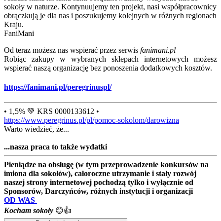
sokoły w naturze. Kontynuujemy ten projekt, nasi współpracownicy
obrączkują je dla nas i poszukujemy kolejnych w różnych regionach
Kraju.
FaniMani
Od teraz możesz nas wspierać przez serwis
fanimani.pl
Robiąc zakupy w wybranych sklepach internetowych możesz
wspierać naszą organizację bez ponoszenia dodatkowych kosztów.
https://fanimani.pl/peregrinuspl/
• 1,5% 💚 KRS 0000133612 •
https://www.peregrinus.pl/pl/pomoc-sokolom/darowizna
Warto wiedzieć, że...
...nasza praca to także wydatki
Pieniądze na obsługę (w tym przeprowadzenie konkursów na
imiona dla sokołów), całoroczne utrzymanie i stały rozwój
naszej strony internetowej pochodzą tylko i wyłącznie od
Sponsorów, Darczyńców, różnych instytucji i organizacji
OD WAS
Kocham sokoły
😊👍