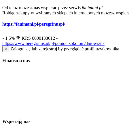
Od teraz możesz nas wspierać przez serwis
fanimani.pl
Robiąc zakupy w wybranych sklepach internetowych możesz wspiera
https://fanimani.pl/peregrinuspl/
• 1,5% 💚 KRS 0000133612 •
https://www.peregrinus.pl/pl/pomoc-sokolom/darowizna
Zaloguj się lub zarejestruj by przeglądać profil użytkownika.
×
Finansują nas
Wspierają nas