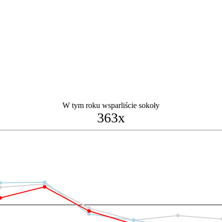
W tym roku wsparliście sokoły
363x