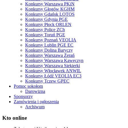
Konkursy Warszawa PKiN
Konkursy Głogów KGHM
Konkursy Gdańsk LOTOS
Konkursy Gdynia PGE
Konkursy Płock ORLEN
Konkursy Police ZCh
Konkursy Toruń PGE
Konkursy Poznań VEOLIA
Konkursy Lublin PGE EC
Konkursy Dolina Baryczy
Konkursy Warszawa Żerań
Konkursy Warszawa Kawęczyn
Konkursy Warszawa Siekierki
Konkursy Włocławek ANWIL
Konkursy Łódź VEOLIA EC3
Konkursy Tczew GPEC
Pomoc sokołom
Darowizna
Sponsorzy
Zamówienia i ogłoszenia
Archiwum
Kto online