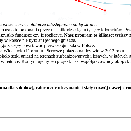
04
05
06
07
08
Miesiąc
rzez serwisy płatnicze udostępnione na tej stronie.
o to pokonania przez nas kilkudziesięciu tysięcy kilometrów. Przez 
zystko fundusze czy je rozliczyć.
Nasz program to kilkaset tysięcy 
dy w Polsce nie było ani jednego gniazda.
go zaczęły powstawać pierwsze gniazda w Polsce.
e Włocławku i Toruniu. Pierwsze gniazdo na drzewie w 2012 roku.
oło setki gniazd na terenach zurbanizowanych i leśnych, w których 
 w naturze. Kontynuujemy ten projekt, nasi współpracownicy obrączku
a dla sokołów), całoroczne utrzymanie i stały rozwój naszej stro