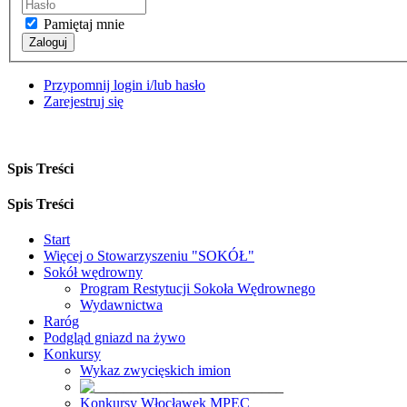
Pamiętaj mnie
Zaloguj
Przypomnij login i/lub hasło
Zarejestruj się
Spis Treści
Spis Treści
Start
Więcej o Stowarzyszeniu "SOKÓŁ"
Sokół wędrowny
Program Restytucji Sokoła Wędrownego
Wydawnictwa
Raróg
Podgląd gniazd na żywo
Konkursy
Wykaz zwycięskich imion
Konkursy Włocławek MPEC