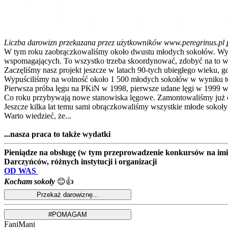
5
0
01
02
03
Liczba darowizn przekazana przez użytkowników www.peregrinus.pl pop
W tym roku zaobrączkowaliśmy około dwustu młodych sokołów. Wymagał
wspomagających. To wszystko trzeba skoordynować, zdobyć na to ws
Zaczęliśmy nasz projekt jeszcze w latach 90-tych ubiegłego wieku, g
Wypuściliśmy na wolność około 1 500 młodych sokołów w wyniku te
Pierwsza próba lęgu na PKiN w 1998, pierwsze udane lęgi w 1999 w
Co roku przybywają nowe stanowiska lęgowe. Zamontowaliśmy już ok
Jeszcze kilka lat temu sami obrączkowaliśmy wszystkie młode sokoły
Warto wiedzieć, że...
...nasza praca to także wydatki
Pieniądze na obsługę (w tym przeprowadzenie konkursów na imion
Darczyńców, różnych instytucji i organizacji
OD WAS
Kocham sokoły
😊👍
FaniMani