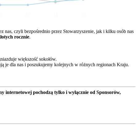
09
10
11
12
nas, czyli bezpośrednio przez Stowarzyszenie, jak i kilku osób nas
złotych rocznie
.
gniazduje większość sokołów.
ją je dla nas i poszukujemy kolejnych w różnych regionach Kraju.
ny internetowej pochodzą tylko i wyłącznie od Sponsorów,