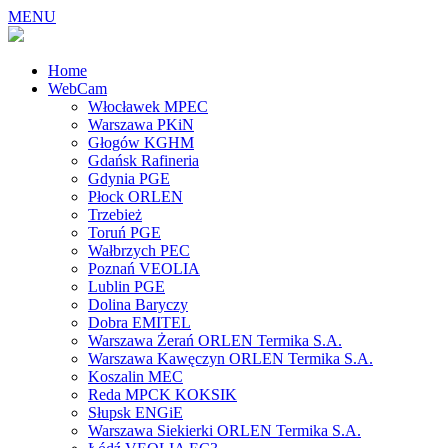
MENU
Home
WebCam
Włocławek MPEC
Warszawa PKiN
Głogów KGHM
Gdańsk Rafineria
Gdynia PGE
Płock ORLEN
Trzebież
Toruń PGE
Wałbrzych PEC
Poznań VEOLIA
Lublin PGE
Dolina Baryczy
Dobra EMITEL
Warszawa Żerań ORLEN Termika S.A.
Warszawa Kawęczyn ORLEN Termika S.A.
Koszalin MEC
Reda MPCK KOKSIK
Słupsk ENGiE
Warszawa Siekierki ORLEN Termika S.A.