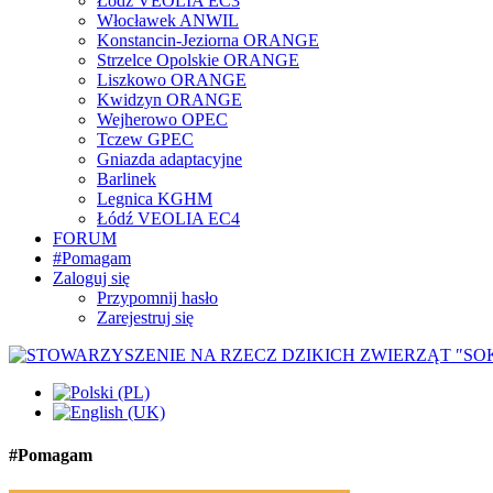
Łódź VEOLIA EC3
Włocławek ANWIL
Konstancin-Jeziorna ORANGE
Strzelce Opolskie ORANGE
Liszkowo ORANGE
Kwidzyn ORANGE
Wejherowo OPEC
Tczew GPEC
Gniazda adaptacyjne
Barlinek
Legnica KGHM
Łódź VEOLIA EC4
FORUM
#Pomagam
Zaloguj się
Przypomnij hasło
Zarejestruj się
#Pomagam