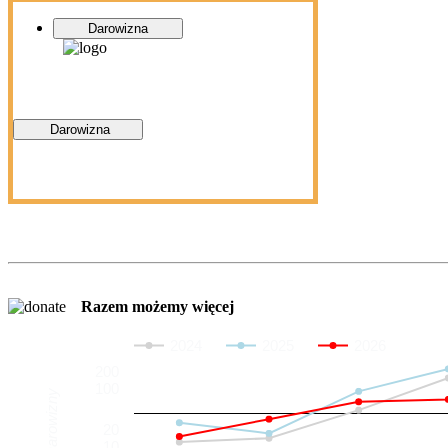
Darowizna
Darowizna
Razem możemy więcej
2024
2025
2026
200
100
Darowizny
20
10