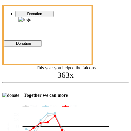
Donation
Donation
This year you helped the falcons
363x
Together we can more
2024
2025
2026
200
100
Donations
36
20