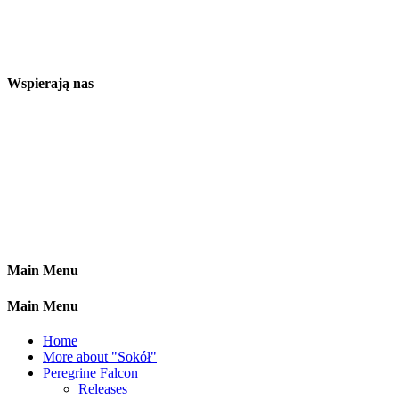
Wspierają nas
Main Menu
Main Menu
Home
More about "Sokół"
Peregrine Falcon
Releases