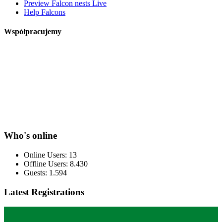
Preview Falcon nests Live
Help Falcons
Współpracujemy
Who's online
Online Users: 13
Offline Users: 8.430
Guests: 1.594
Latest Registrations