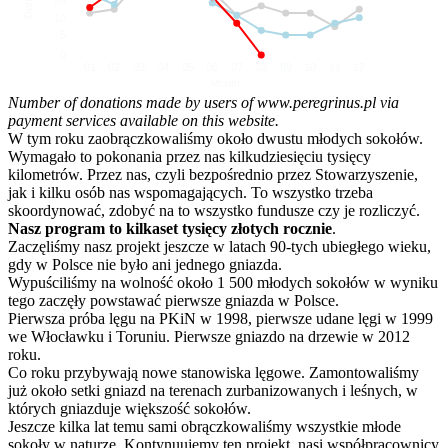
10
5
0
01
02
03
04
05
06
07
08
09
10
11
12
Month
Number of donations made by users of www.peregrinus.pl via
payment services available on this website.
W tym roku zaobrączkowaliśmy około dwustu młodych sokołów.
Wymagało to pokonania przez nas kilkudziesięciu tysięcy
kilometrów. Przez nas, czyli bezpośrednio przez Stowarzyszenie,
jak i kilku osób nas wspomagających. To wszystko trzeba
skoordynować, zdobyć na to wszystko fundusze czy je rozliczyć.
Nasz program to kilkaset tysięcy złotych rocznie
.
Zaczęliśmy nasz projekt jeszcze w latach 90-tych ubiegłego wieku,
gdy w Polsce nie było ani jednego gniazda.
Wypuściliśmy na wolność około 1 500 młodych sokołów w wyniku
tego zaczęły powstawać pierwsze gniazda w Polsce.
Pierwsza próba lęgu na PKiN w 1998, pierwsze udane lęgi w 1999
we Włocławku i Toruniu. Pierwsze gniazdo na drzewie w 2012
roku.
Co roku przybywają nowe stanowiska lęgowe. Zamontowaliśmy
już około setki gniazd na terenach zurbanizowanych i leśnych, w
których gniazduje większość sokołów.
Jeszcze kilka lat temu sami obrączkowaliśmy wszystkie młode
sokoły w naturze. Kontynuujemy ten projekt, nasi współpracownicy