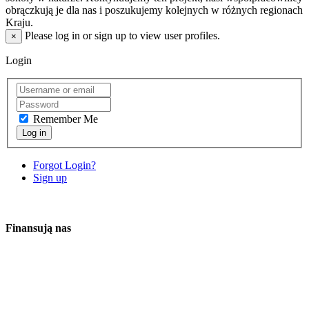
obrączkują je dla nas i poszukujemy kolejnych w różnych regionach
Kraju.
Please log in or sign up to view user profiles.
×
Login
Remember Me
Log in
Forgot Login?
Sign up
Finansują nas