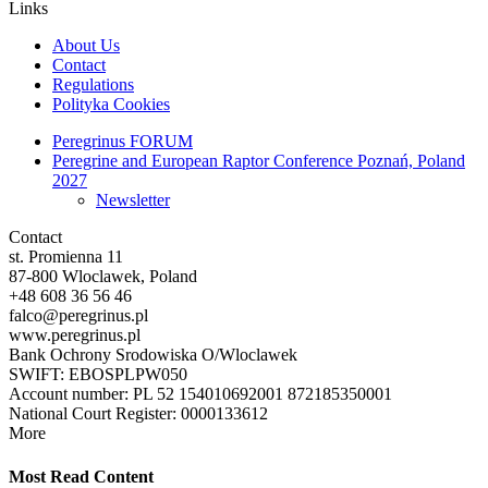
Links
About Us
Contact
Regulations
Polityka Cookies
Peregrinus FORUM
Peregrine and European Raptor Conference Poznań, Poland
2027
Newsletter
Contact
st. Promienna 11
87-800 Wloclawek, Poland
+48 608 36 56 46
falco@peregrinus.pl
www.peregrinus.pl
Bank Ochrony Srodowiska O/Wloclawek
SWIFT: EBOSPLPW050
Account number: PL 52 154010692001 872185350001
National Court Register: 0000133612
More
Most Read Content