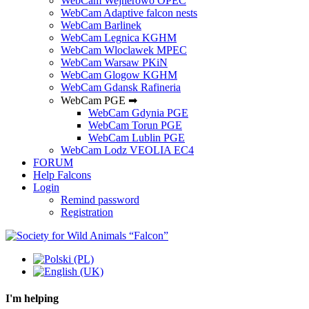
WebCam Wejherowo OPEC
WebCam Adaptive falcon nests
WebCam Barlinek
WebCam Legnica KGHM
WebCam Wloclawek MPEC
WebCam Warsaw PKiN
WebCam Glogow KGHM
WebCam Gdansk Rafineria
WebCam PGE ➡
WebCam Gdynia PGE
WebCam Torun PGE
WebCam Lublin PGE
WebCam Lodz VEOLIA EC4
FORUM
Help Falcons
Login
Remind password
Registration
I'm helping