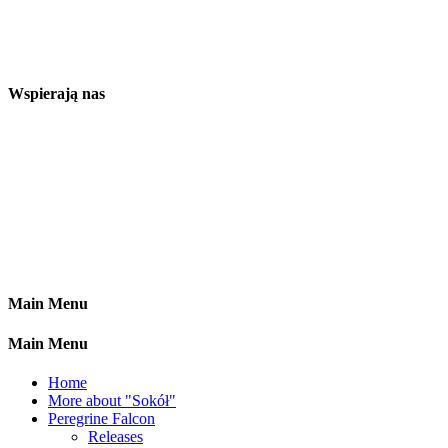
Wspierają nas
Main Menu
Main Menu
Home
More about "Sokół"
Peregrine Falcon
Releases