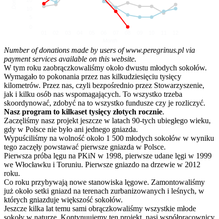
10
5
0
01
02
03
04
05
06
07
08
09
10
11
12
Month
Number of donations made by users of www.peregrinus.pl via
payment services available on this website.
W tym roku zaobrączkowaliśmy około dwustu młodych sokołów.
Wymagało to pokonania przez nas kilkudziesięciu tysięcy
kilometrów. Przez nas, czyli bezpośrednio przez Stowarzyszenie,
jak i kilku osób nas wspomagających. To wszystko trzeba
skoordynować, zdobyć na to wszystko fundusze czy je rozliczyć.
Nasz program to kilkaset tysięcy złotych rocznie
.
Zaczęliśmy nasz projekt jeszcze w latach 90-tych ubiegłego wieku,
gdy w Polsce nie było ani jednego gniazda.
Wypuściliśmy na wolność około 1 500 młodych sokołów w wyniku
tego zaczęły powstawać pierwsze gniazda w Polsce.
Pierwsza próba lęgu na PKiN w 1998, pierwsze udane lęgi w 1999
we Włocławku i Toruniu. Pierwsze gniazdo na drzewie w 2012
roku.
Co roku przybywają nowe stanowiska lęgowe. Zamontowaliśmy
już około setki gniazd na terenach zurbanizowanych i leśnych, w
których gniazduje większość sokołów.
Jeszcze kilka lat temu sami obrączkowaliśmy wszystkie młode
sokoły w naturze. Kontynuujemy ten projekt, nasi współpracownicy