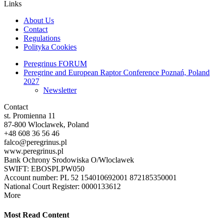
Links
About Us
Contact
Regulations
Polityka Cookies
Peregrinus FORUM
Peregrine and European Raptor Conference Poznań, Poland
2027
Newsletter
Contact
st. Promienna 11
87-800 Wloclawek, Poland
+48 608 36 56 46
falco@peregrinus.pl
www.peregrinus.pl
Bank Ochrony Srodowiska O/Wloclawek
SWIFT: EBOSPLPW050
Account number: PL 52 154010692001 872185350001
National Court Register: 0000133612
More
Most Read Content