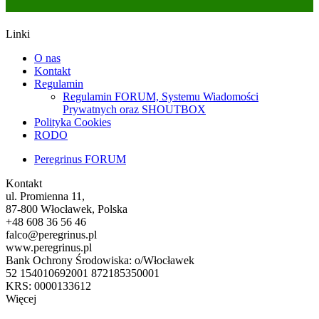
Linki
O nas
Kontakt
Regulamin
Regulamin FORUM, Systemu Wiadomości
Prywatnych oraz SHOUTBOX
Polityka Cookies
RODO
Peregrinus FORUM
Kontakt
ul. Promienna 11,
87-800 Włocławek, Polska
+48 608 36 56 46
falco@peregrinus.pl
www.peregrinus.pl
Bank Ochrony Środowiska: o/Włocławek
52 154010692001 872185350001
KRS: 0000133612
Więcej