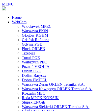
MENU
Home
WebCam
Włocławek MPEC
Warszawa PKiN
Głogów KGHM
Gdańsk Rafineria
Gdynia PGE
Płock ORLEN
Trzebież
Toruń PGE
Wałbrzych PEC
Poznań VEOLIA
Lublin PGE
Dolina Baryczy
Dobra EMITEL
Warszawa Żerań ORLEN Termika S.A.
Warszawa Kawęczyn ORLEN Termika S.A.
Koszalin MEC
Reda MPCK KOKSIK
Słupsk ENGiE
Warszawa Siekierki ORLEN Termika S.A.