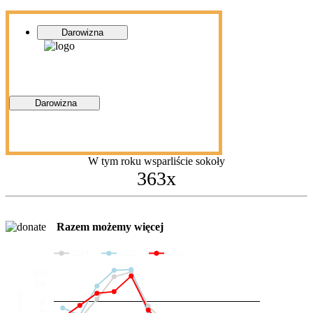
Darowizna
Darowizna
W tym roku wsparliście sokoły
363x
Razem możemy więcej
2024
2025
2026
200
100
Darowizny
36
20