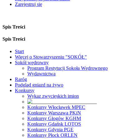
Zarejestruj się
Spis Treści
Spis Treści
Start
Więcej o Stowarzyszeniu "SOKÓŁ"
Sokół wędrowny
Program Restytucji Sokoła Wędrownego
Wydawnictwa
Raróg
Podgląd gniazd na żywo
Konkursy
Wykaz zwycięskich imion
Konkursy Włocławek MPEC
Konkursy Warszawa PKiN
Konkursy Głogów KGHM
Konkursy Gdańsk LOTOS
Konkursy Gdynia PGE
Konkursy Płock ORLEN