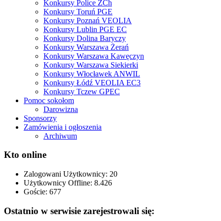
Konkursy Police ZCh
Konkursy Toruń PGE
Konkursy Poznań VEOLIA
Konkursy Lublin PGE EC
Konkursy Dolina Baryczy
Konkursy Warszawa Żerań
Konkursy Warszawa Kawęczyn
Konkursy Warszawa Siekierki
Konkursy Włocławek ANWIL
Konkursy Łódź VEOLIA EC3
Konkursy Tczew GPEC
Pomoc sokołom
Darowizna
Sponsorzy
Zamówienia i ogłoszenia
Archiwum
Kto online
Zalogowani Użytkownicy:
20
Użytkownicy Offline: 8.426
Goście:
677
Ostatnio w serwisie zarejestrowali się: