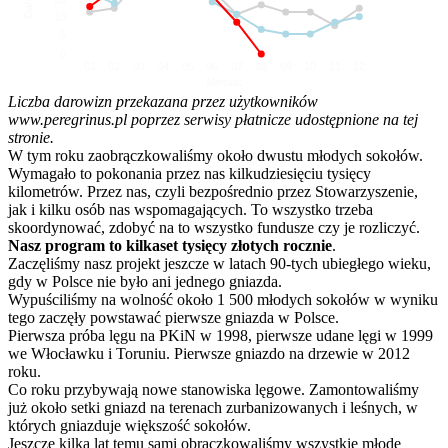
10
5
0
01
02
03
04
05
06
07
08
09
10
11
12
Miesiąc
Liczba darowizn przekazana przez użytkowników
www.peregrinus.pl poprzez serwisy płatnicze udostępnione na tej
stronie.
W tym roku zaobrączkowaliśmy około dwustu młodych sokołów.
Wymagało to pokonania przez nas kilkudziesięciu tysięcy
kilometrów. Przez nas, czyli bezpośrednio przez Stowarzyszenie,
jak i kilku osób nas wspomagających. To wszystko trzeba
skoordynować, zdobyć na to wszystko fundusze czy je rozliczyć.
Nasz program to kilkaset tysięcy złotych rocznie
.
Zaczęliśmy nasz projekt jeszcze w latach 90-tych ubiegłego wieku,
gdy w Polsce nie było ani jednego gniazda.
Wypuściliśmy na wolność około 1 500 młodych sokołów w wyniku
tego zaczęły powstawać pierwsze gniazda w Polsce.
Pierwsza próba lęgu na PKiN w 1998, pierwsze udane lęgi w 1999
we Włocławku i Toruniu. Pierwsze gniazdo na drzewie w 2012
roku.
Co roku przybywają nowe stanowiska lęgowe. Zamontowaliśmy
już około setki gniazd na terenach zurbanizowanych i leśnych, w
których gniazduje większość sokołów.
Jeszcze kilka lat temu sami obrączkowaliśmy wszystkie młode