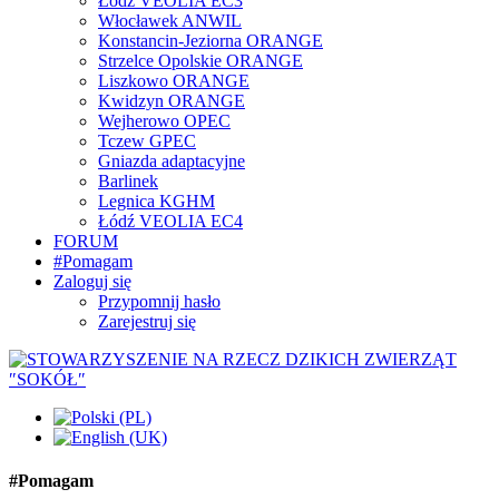
Łódź VEOLIA EC3
Włocławek ANWIL
Konstancin-Jeziorna ORANGE
Strzelce Opolskie ORANGE
Liszkowo ORANGE
Kwidzyn ORANGE
Wejherowo OPEC
Tczew GPEC
Gniazda adaptacyjne
Barlinek
Legnica KGHM
Łódź VEOLIA EC4
FORUM
#Pomagam
Zaloguj się
Przypomnij hasło
Zarejestruj się
#Pomagam