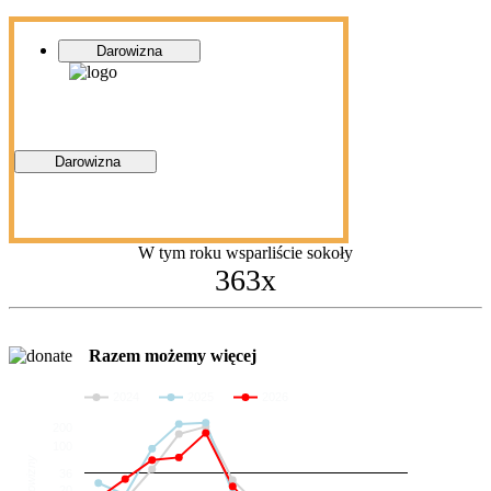
Darowizna
Darowizna
W tym roku wsparliście sokoły
363x
Razem możemy więcej
2024
2025
2026
200
100
Darowizny
36
20