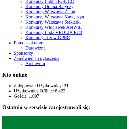
Konkursy Lublin PGE EC
Konkursy Dolina Baryczy
Konkursy Warszawa Żerań
Konkursy Warszawa Kawęczyn
Konkursy Warszawa Siekierki
Konkursy Włocławek ANWIL
Konkursy Łódź VEOLIA EC3
Konkursy Tczew GPEC
Pomoc sokołom
Darowizna
Sponsorzy
Zamówienia i ogłoszenia
Archiwum
Kto online
Zalogowani Użytkownicy:
21
Użytkownicy Offline: 8.422
Goście:
1.097
Ostatnio w serwisie zarejestrowali się: