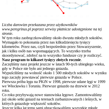
10
5
0
01
02
03
04
05
06
07
08
09
10
11
12
Miesiąc
Liczba darowizn przekazana przez użytkowników
www.peregrinus.pl poprzez serwisy płatnicze udostępnione na tej
stronie.
W tym roku zaobrączkowaliśmy około dwustu młodych sokołów.
Wymagało to pokonania przez nas kilkudziesięciu tysięcy
kilometrów. Przez nas, czyli bezpośrednio przez Stowarzyszenie,
jak i kilku osób nas wspomagających. To wszystko trzeba
skoordynować, zdobyć na to wszystko fundusze czy je rozliczyć.
Nasz program to kilkaset tysięcy złotych rocznie
.
Zaczęliśmy nasz projekt jeszcze w latach 90-tych ubiegłego wieku,
gdy w Polsce nie było ani jednego gniazda.
Wypuściliśmy na wolność około 1 500 młodych sokołów w wyniku
tego zaczęły powstawać pierwsze gniazda w Polsce.
Pierwsza próba lęgu na PKiN w 1998, pierwsze udane lęgi w 1999
we Włocławku i Toruniu. Pierwsze gniazdo na drzewie w 2012
roku.
Co roku przybywają nowe stanowiska lęgowe. Zamontowaliśmy
już około setki gniazd na terenach zurbanizowanych i leśnych, w
których gniazduje większość sokołów.
Jeszcze kilka lat temu sami obrączkowaliśmy wszystkie młode