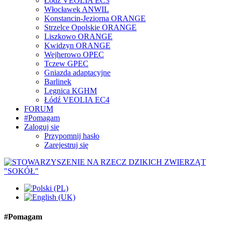
Łódź VEOLIA EC3
Włocławek ANWIL
Konstancin-Jeziorna ORANGE
Strzelce Opolskie ORANGE
Liszkowo ORANGE
Kwidzyn ORANGE
Wejherowo OPEC
Tczew GPEC
Gniazda adaptacyjne
Barlinek
Legnica KGHM
Łódź VEOLIA EC4
FORUM
#Pomagam
Zaloguj się
Przypomnij hasło
Zarejestruj się
#Pomagam