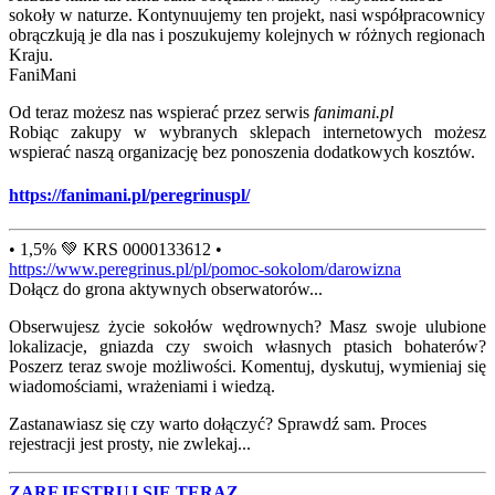
sokoły w naturze. Kontynuujemy ten projekt, nasi współpracownicy
obrączkują je dla nas i poszukujemy kolejnych w różnych regionach
Kraju.
FaniMani
Od teraz możesz nas wspierać przez serwis
fanimani.pl
Robiąc zakupy w wybranych sklepach internetowych możesz
wspierać naszą organizację bez ponoszenia dodatkowych kosztów.
https://fanimani.pl/peregrinuspl/
• 1,5% 💚 KRS 0000133612 •
https://www.peregrinus.pl/pl/pomoc-sokolom/darowizna
Dołącz do grona aktywnych obserwatorów...
Obserwujesz życie sokołów wędrownych? Masz swoje ulubione
lokalizacje, gniazda czy swoich własnych ptasich bohaterów?
Poszerz teraz swoje możliwości. Komentuj, dyskutuj, wymieniaj się
wiadomościami, wrażeniami i wiedzą.
Zastanawiasz się czy warto dołączyć? Sprawdź sam. Proces
rejestracji jest prosty, nie zwlekaj...
ZAREJESTRUJ SIĘ TERAZ