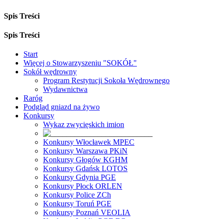
Spis Treści
Spis Treści
Start
Więcej o Stowarzyszeniu "SOKÓŁ"
Sokół wędrowny
Program Restytucji Sokoła Wędrownego
Wydawnictwa
Raróg
Podgląd gniazd na żywo
Konkursy
Wykaz zwycięskich imion
Konkursy Włocławek MPEC
Konkursy Warszawa PKiN
Konkursy Głogów KGHM
Konkursy Gdańsk LOTOS
Konkursy Gdynia PGE
Konkursy Płock ORLEN
Konkursy Police ZCh
Konkursy Toruń PGE
Konkursy Poznań VEOLIA