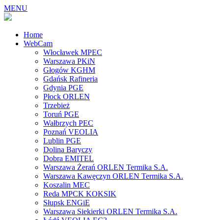
MENU
Home
WebCam
Włocławek MPEC
Warszawa PKiN
Głogów KGHM
Gdańsk Rafineria
Gdynia PGE
Płock ORLEN
Trzebież
Toruń PGE
Wałbrzych PEC
Poznań VEOLIA
Lublin PGE
Dolina Baryczy
Dobra EMITEL
Warszawa Żerań ORLEN Termika S.A.
Warszawa Kawęczyn ORLEN Termika S.A.
Koszalin MEC
Reda MPCK KOKSIK
Słupsk ENGiE
Warszawa Siekierki ORLEN Termika S.A.