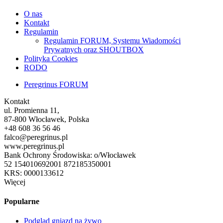
O nas
Kontakt
Regulamin
Regulamin FORUM, Systemu Wiadomości
Prywatnych oraz SHOUTBOX
Polityka Cookies
RODO
Peregrinus FORUM
Kontakt
ul. Promienna 11,
87-800 Włocławek, Polska
+48 608 36 56 46
falco@peregrinus.pl
www.peregrinus.pl
Bank Ochrony Środowiska: o/Włocławek
52 154010692001 872185350001
KRS: 0000133612
Więcej
Popularne
Podgląd gniazd na żywo