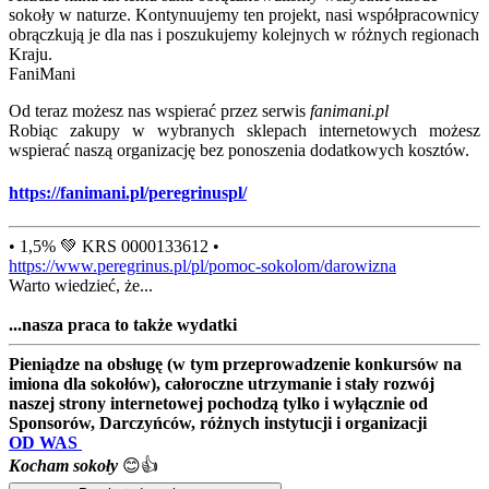
sokoły w naturze. Kontynuujemy ten projekt, nasi współpracownicy
obrączkują je dla nas i poszukujemy kolejnych w różnych regionach
Kraju.
FaniMani
Od teraz możesz nas wspierać przez serwis
fanimani.pl
Robiąc zakupy w wybranych sklepach internetowych możesz
wspierać naszą organizację bez ponoszenia dodatkowych kosztów.
https://fanimani.pl/peregrinuspl/
• 1,5% 💚 KRS 0000133612 •
https://www.peregrinus.pl/pl/pomoc-sokolom/darowizna
Warto wiedzieć, że...
...nasza praca to także wydatki
Pieniądze na obsługę (w tym przeprowadzenie konkursów na
imiona dla sokołów), całoroczne utrzymanie i stały rozwój
naszej strony internetowej pochodzą tylko i wyłącznie od
Sponsorów, Darczyńców, różnych instytucji i organizacji
OD WAS
Kocham sokoły
😊👍