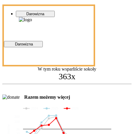
Darowizna
Darowizna
W tym roku wsparliście sokoły
363x
Razem możemy więcej
2024
2025
2026
200
100
Darowizny
36
20