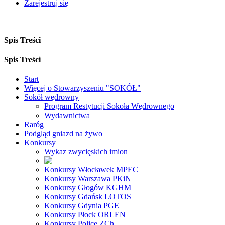
Zarejestruj się
Spis Treści
Spis Treści
Start
Więcej o Stowarzyszeniu "SOKÓŁ"
Sokół wędrowny
Program Restytucji Sokoła Wędrownego
Wydawnictwa
Raróg
Podgląd gniazd na żywo
Konkursy
Wykaz zwycięskich imion
Konkursy Włocławek MPEC
Konkursy Warszawa PKiN
Konkursy Głogów KGHM
Konkursy Gdańsk LOTOS
Konkursy Gdynia PGE
Konkursy Płock ORLEN
Konkursy Police ZCh