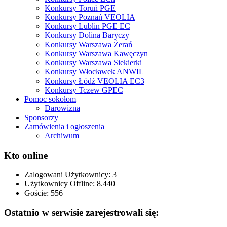
Konkursy Toruń PGE
Konkursy Poznań VEOLIA
Konkursy Lublin PGE EC
Konkursy Dolina Baryczy
Konkursy Warszawa Żerań
Konkursy Warszawa Kawęczyn
Konkursy Warszawa Siekierki
Konkursy Włocławek ANWIL
Konkursy Łódź VEOLIA EC3
Konkursy Tczew GPEC
Pomoc sokołom
Darowizna
Sponsorzy
Zamówienia i ogłoszenia
Archiwum
Kto online
Zalogowani Użytkownicy:
3
Użytkownicy Offline: 8.440
Goście:
556
Ostatnio w serwisie zarejestrowali się: