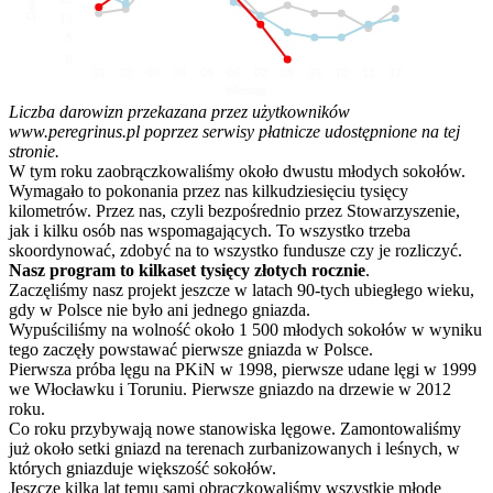
10
5
0
01
02
03
04
05
06
07
08
09
10
11
12
Miesiąc
Liczba darowizn przekazana przez użytkowników
www.peregrinus.pl poprzez serwisy płatnicze udostępnione na tej
stronie.
W tym roku zaobrączkowaliśmy około dwustu młodych sokołów.
Wymagało to pokonania przez nas kilkudziesięciu tysięcy
kilometrów. Przez nas, czyli bezpośrednio przez Stowarzyszenie,
jak i kilku osób nas wspomagających. To wszystko trzeba
skoordynować, zdobyć na to wszystko fundusze czy je rozliczyć.
Nasz program to kilkaset tysięcy złotych rocznie
.
Zaczęliśmy nasz projekt jeszcze w latach 90-tych ubiegłego wieku,
gdy w Polsce nie było ani jednego gniazda.
Wypuściliśmy na wolność około 1 500 młodych sokołów w wyniku
tego zaczęły powstawać pierwsze gniazda w Polsce.
Pierwsza próba lęgu na PKiN w 1998, pierwsze udane lęgi w 1999
we Włocławku i Toruniu. Pierwsze gniazdo na drzewie w 2012
roku.
Co roku przybywają nowe stanowiska lęgowe. Zamontowaliśmy
już około setki gniazd na terenach zurbanizowanych i leśnych, w
których gniazduje większość sokołów.
Jeszcze kilka lat temu sami obrączkowaliśmy wszystkie młode