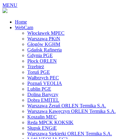
MENU
Home
WebCam
Włocławek MPEC
Warszawa PKiN
Głogów KGHM
Gdańsk Rafineria
Gdynia PGE
Płock ORLEN
Trzebież
Toruń PGE
Wałbrzych PEC
Poznań VEOLIA
Lublin PGE
Dolina Baryczy
Dobra EMITEL
Warszawa Żerań ORLEN Termika S.A.
Warszawa Kawęczyn ORLEN Termika S.A.
Koszalin MEC
Reda MPCK KOKSIK
Słupsk ENGiE
Warszawa Siekierki ORLEN Termika S.A.