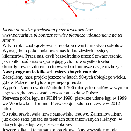
10
5
0
01
02
03
04
05
06
07
08
09
10
11
12
Miesiąc
Liczba darowizn przekazana przez użytkowników
www.peregrinus.pl poprzez serwisy płatnicze udostępnione na tej
stronie.
W tym roku zaobrączkowaliśmy około dwustu młodych sokołów.
Wymagało to pokonania przez nas kilkudziesięciu tysięcy
kilometrów. Przez nas, czyli bezpośrednio przez Stowarzyszenie,
jak i kilku osób nas wspomagających. To wszystko trzeba
skoordynować, zdobyć na to wszystko fundusze czy je rozliczyć.
Nasz program to kilkaset tysięcy złotych rocznie
.
Zaczęliśmy nasz projekt jeszcze w latach 90-tych ubiegłego wieku,
gdy w Polsce nie było ani jednego gniazda.
Wypuściliśmy na wolność około 1 500 młodych sokołów w wyniku
tego zaczęły powstawać pierwsze gniazda w Polsce.
Pierwsza próba lęgu na PKiN w 1998, pierwsze udane lęgi w 1999
we Włocławku i Toruniu. Pierwsze gniazdo na drzewie w 2012
roku.
Co roku przybywają nowe stanowiska lęgowe. Zamontowaliśmy
już około setki gniazd na terenach zurbanizowanych i leśnych, w
których gniazduje większość sokołów.
Jeszcze kilka lat temu sami obrączkowaliśmy wszystkie młode