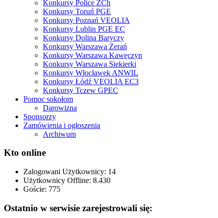
Konkursy Police ZCh
Konkursy Toruń PGE
Konkursy Poznań VEOLIA
Konkursy Lublin PGE EC
Konkursy Dolina Baryczy
Konkursy Warszawa Żerań
Konkursy Warszawa Kawęczyn
Konkursy Warszawa Siekierki
Konkursy Włocławek ANWIL
Konkursy Łódź VEOLIA EC3
Konkursy Tczew GPEC
Pomoc sokołom
Darowizna
Sponsorzy
Zamówienia i ogłoszenia
Archiwum
Kto online
Zalogowani Użytkownicy:
14
Użytkownicy Offline: 8.430
Goście:
775
Ostatnio w serwisie zarejestrowali się: