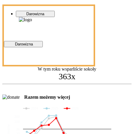
Darowizna
Darowizna
W tym roku wsparliście sokoły
363x
Razem możemy więcej
2024
2025
2026
200
100
Darowizny
36
20