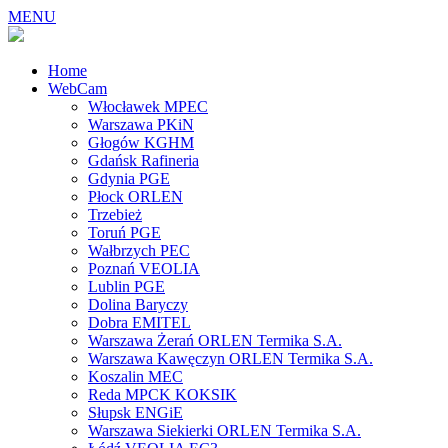
MENU
Home
WebCam
Włocławek MPEC
Warszawa PKiN
Głogów KGHM
Gdańsk Rafineria
Gdynia PGE
Płock ORLEN
Trzebież
Toruń PGE
Wałbrzych PEC
Poznań VEOLIA
Lublin PGE
Dolina Baryczy
Dobra EMITEL
Warszawa Żerań ORLEN Termika S.A.
Warszawa Kawęczyn ORLEN Termika S.A.
Koszalin MEC
Reda MPCK KOKSIK
Słupsk ENGiE
Warszawa Siekierki ORLEN Termika S.A.