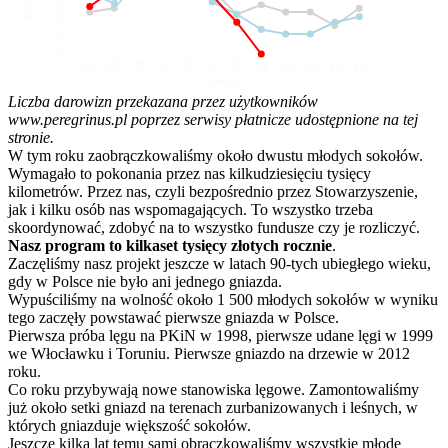
10
5
0
01
02
03
04
05
06
07
08
09
10
11
12
Miesiąc
Liczba darowizn przekazana przez użytkowników
www.peregrinus.pl poprzez serwisy płatnicze udostępnione na tej
stronie.
W tym roku zaobrączkowaliśmy około dwustu młodych sokołów.
Wymagało to pokonania przez nas kilkudziesięciu tysięcy
kilometrów. Przez nas, czyli bezpośrednio przez Stowarzyszenie,
jak i kilku osób nas wspomagających. To wszystko trzeba
skoordynować, zdobyć na to wszystko fundusze czy je rozliczyć.
Nasz program to kilkaset tysięcy złotych rocznie
.
Zaczęliśmy nasz projekt jeszcze w latach 90-tych ubiegłego wieku,
gdy w Polsce nie było ani jednego gniazda.
Wypuściliśmy na wolność około 1 500 młodych sokołów w wyniku
tego zaczęły powstawać pierwsze gniazda w Polsce.
Pierwsza próba lęgu na PKiN w 1998, pierwsze udane lęgi w 1999
we Włocławku i Toruniu. Pierwsze gniazdo na drzewie w 2012
roku.
Co roku przybywają nowe stanowiska lęgowe. Zamontowaliśmy
już około setki gniazd na terenach zurbanizowanych i leśnych, w
których gniazduje większość sokołów.
Jeszcze kilka lat temu sami obrączkowaliśmy wszystkie młode