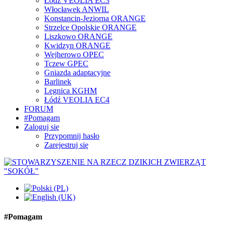
Łódź VEOLIA EC3
Włocławek ANWIL
Konstancin-Jeziorna ORANGE
Strzelce Opolskie ORANGE
Liszkowo ORANGE
Kwidzyn ORANGE
Wejherowo OPEC
Tczew GPEC
Gniazda adaptacyjne
Barlinek
Legnica KGHM
Łódź VEOLIA EC4
FORUM
#Pomagam
Zaloguj się
Przypomnij hasło
Zarejestruj się
#Pomagam