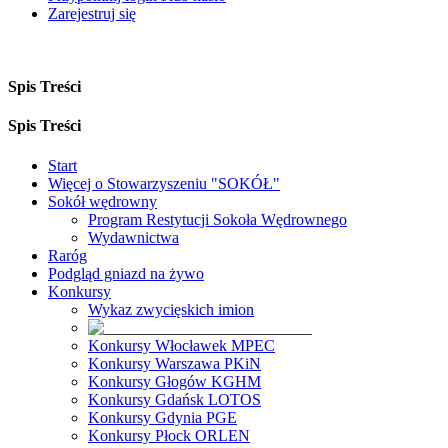
Zarejestruj się
Spis Treści
Spis Treści
Start
Więcej o Stowarzyszeniu "SOKÓŁ"
Sokół wędrowny
Program Restytucji Sokoła Wędrownego
Wydawnictwa
Raróg
Podgląd gniazd na żywo
Konkursy
Wykaz zwycięskich imion
Konkursy Włocławek MPEC
Konkursy Warszawa PKiN
Konkursy Głogów KGHM
Konkursy Gdańsk LOTOS
Konkursy Gdynia PGE
Konkursy Płock ORLEN