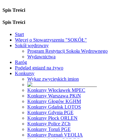
Spis Treści
Spis Treści
Start
Więcej o Stowarzyszeniu "SOKÓŁ"
Sokół wędrowny
Program Restytucji Sokoła Wędrownego
Wydawnictwa
Raróg
Podgląd gniazd na żywo
Konkursy
Wykaz zwycięskich imion
Konkursy Włocławek MPEC
Konkursy Warszawa PKiN
Konkursy Głogów KGHM
Konkursy Gdańsk LOTOS
Konkursy Gdynia PGE
Konkursy Płock ORLEN
Konkursy Police ZCh
Konkursy Toruń PGE
Konkursy Poznań VEOLIA