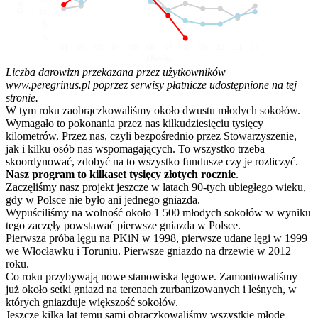
10
5
0
01
02
03
04
05
06
07
08
09
10
11
12
Miesiąc
Liczba darowizn przekazana przez użytkowników
www.peregrinus.pl poprzez serwisy płatnicze udostępnione na tej
stronie.
W tym roku zaobrączkowaliśmy około dwustu młodych sokołów.
Wymagało to pokonania przez nas kilkudziesięciu tysięcy
kilometrów. Przez nas, czyli bezpośrednio przez Stowarzyszenie,
jak i kilku osób nas wspomagających. To wszystko trzeba
skoordynować, zdobyć na to wszystko fundusze czy je rozliczyć.
Nasz program to kilkaset tysięcy złotych rocznie
.
Zaczęliśmy nasz projekt jeszcze w latach 90-tych ubiegłego wieku,
gdy w Polsce nie było ani jednego gniazda.
Wypuściliśmy na wolność około 1 500 młodych sokołów w wyniku
tego zaczęły powstawać pierwsze gniazda w Polsce.
Pierwsza próba lęgu na PKiN w 1998, pierwsze udane lęgi w 1999
we Włocławku i Toruniu. Pierwsze gniazdo na drzewie w 2012
roku.
Co roku przybywają nowe stanowiska lęgowe. Zamontowaliśmy
już około setki gniazd na terenach zurbanizowanych i leśnych, w
których gniazduje większość sokołów.
Jeszcze kilka lat temu sami obrączkowaliśmy wszystkie młode