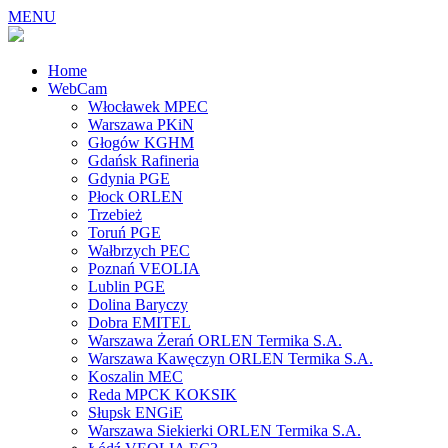
MENU
Home
WebCam
Włocławek MPEC
Warszawa PKiN
Głogów KGHM
Gdańsk Rafineria
Gdynia PGE
Płock ORLEN
Trzebież
Toruń PGE
Wałbrzych PEC
Poznań VEOLIA
Lublin PGE
Dolina Baryczy
Dobra EMITEL
Warszawa Żerań ORLEN Termika S.A.
Warszawa Kawęczyn ORLEN Termika S.A.
Koszalin MEC
Reda MPCK KOKSIK
Słupsk ENGiE
Warszawa Siekierki ORLEN Termika S.A.