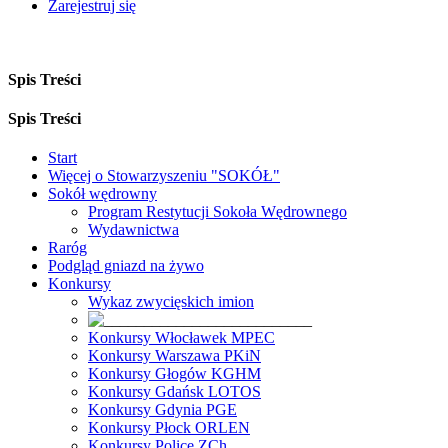
Zarejestruj się
Spis Treści
Spis Treści
Start
Więcej o Stowarzyszeniu "SOKÓŁ"
Sokół wędrowny
Program Restytucji Sokoła Wędrownego
Wydawnictwa
Raróg
Podgląd gniazd na żywo
Konkursy
Wykaz zwycięskich imion
Konkursy Włocławek MPEC
Konkursy Warszawa PKiN
Konkursy Głogów KGHM
Konkursy Gdańsk LOTOS
Konkursy Gdynia PGE
Konkursy Płock ORLEN
Konkursy Police ZCh