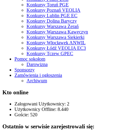
Konkursy Toruń PGE
Konkursy Poznań VEOLIA
Konkursy Lublin PGE EC
Konkursy Dolina Baryczy
Konkursy Warszawa Żerań
Konkursy Warszawa Kawęczyn
Konkursy Warszawa Siekierki
Konkursy Włocławek ANWIL
Konkursy Łódź VEOLIA EC3
Konkursy Tczew GPEC
Pomoc sokołom
Darowizna
Sponsorzy
Zamówienia i ogłoszenia
Archiwum
Kto online
Zalogowani Użytkownicy:
2
Użytkownicy Offline: 8.440
Goście:
520
Ostatnio w serwisie zarejestrowali się: