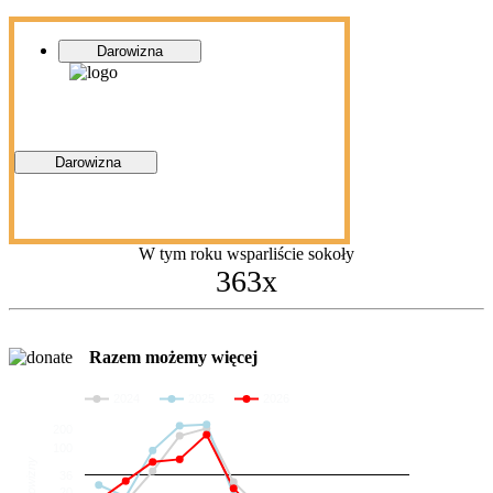
Darowizna
Darowizna
W tym roku wsparliście sokoły
363x
Razem możemy więcej
2024
2025
2026
200
100
Darowizny
36
20