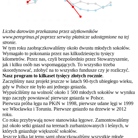
10
5
0
01
02
03
04
05
06
07
08
09
10
11
12
Miesiąc
Liczba darowizn przekazana przez użytkowników
www.peregrinus.pl poprzez serwisy płatnicze udostępnione na tej
stronie.
W tym roku zaobrączkowaliśmy około dwustu młodych sokołów.
Wymagało to pokonania przez nas kilkudziesięciu tysięcy
kilometrów. Przez nas, czyli bezpośrednio przez Stowarzyszenie,
jak i kilku osób nas wspomagających. To wszystko trzeba
skoordynować, zdobyć na to wszystko fundusze czy je rozliczyć.
Nasz program to kilkaset tysięcy złotych rocznie
.
Zaczęliśmy nasz projekt jeszcze w latach 90-tych ubiegłego wieku,
gdy w Polsce nie było ani jednego gniazda.
Wypuściliśmy na wolność około 1 500 młodych sokołów w wyniku
tego zaczęły powstawać pierwsze gniazda w Polsce.
Pierwsza próba lęgu na PKiN w 1998, pierwsze udane lęgi w 1999
we Włocławku i Toruniu. Pierwsze gniazdo na drzewie w 2012
roku.
Co roku przybywają nowe stanowiska lęgowe. Zamontowaliśmy
już około setki gniazd na terenach zurbanizowanych i leśnych, w
których gniazduje większość sokołów.
Jeszcze kilka lat temu sami obrączkowaliśmy wszystkie młode