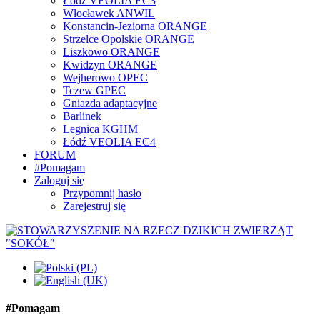
Łódź VEOLIA EC3
Włocławek ANWIL
Konstancin-Jeziorna ORANGE
Strzelce Opolskie ORANGE
Liszkowo ORANGE
Kwidzyn ORANGE
Wejherowo OPEC
Tczew GPEC
Gniazda adaptacyjne
Barlinek
Legnica KGHM
Łódź VEOLIA EC4
FORUM
#Pomagam
Zaloguj się
Przypomnij hasło
Zarejestruj się
#Pomagam