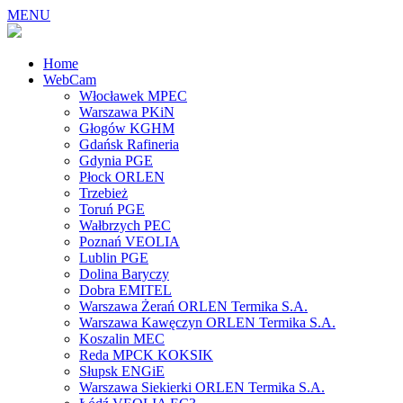
MENU
Home
WebCam
Włocławek MPEC
Warszawa PKiN
Głogów KGHM
Gdańsk Rafineria
Gdynia PGE
Płock ORLEN
Trzebież
Toruń PGE
Wałbrzych PEC
Poznań VEOLIA
Lublin PGE
Dolina Baryczy
Dobra EMITEL
Warszawa Żerań ORLEN Termika S.A.
Warszawa Kawęczyn ORLEN Termika S.A.
Koszalin MEC
Reda MPCK KOKSIK
Słupsk ENGiE
Warszawa Siekierki ORLEN Termika S.A.