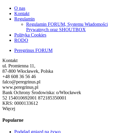
O nas
Kontakt
Regulamin
Regulamin FORUM, Systemu Wiadomości
Prywatnych oraz SHOUTBOX
Polityka Cookies
RODO
Peregrinus FORUM
Kontakt
ul. Promienna 11,
87-800 Włocławek, Polska
+48 608 36 56 46
falco@peregrinus.pl
www.peregrinus.pl
Bank Ochrony Środowiska: o/Włocławek
52 154010692001 872185350001
KRS: 0000133612
Więcej
Popularne
Podgląd gniazd na żywo