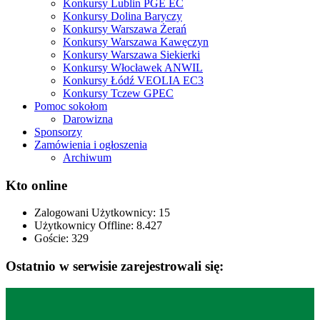
Konkursy Lublin PGE EC
Konkursy Dolina Baryczy
Konkursy Warszawa Żerań
Konkursy Warszawa Kawęczyn
Konkursy Warszawa Siekierki
Konkursy Włocławek ANWIL
Konkursy Łódź VEOLIA EC3
Konkursy Tczew GPEC
Pomoc sokołom
Darowizna
Sponsorzy
Zamówienia i ogłoszenia
Archiwum
Kto online
Zalogowani Użytkownicy:
15
Użytkownicy Offline: 8.427
Goście:
329
Ostatnio w serwisie zarejestrowali się: