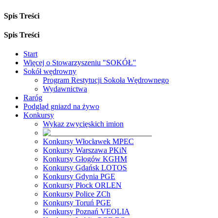
Spis Treści
Spis Treści
Start
Więcej o Stowarzyszeniu "SOKÓŁ"
Sokół wędrowny
Program Restytucji Sokoła Wędrownego
Wydawnictwa
Raróg
Podgląd gniazd na żywo
Konkursy
Wykaz zwycięskich imion
Konkursy Włocławek MPEC
Konkursy Warszawa PKiN
Konkursy Głogów KGHM
Konkursy Gdańsk LOTOS
Konkursy Gdynia PGE
Konkursy Płock ORLEN
Konkursy Police ZCh
Konkursy Toruń PGE
Konkursy Poznań VEOLIA