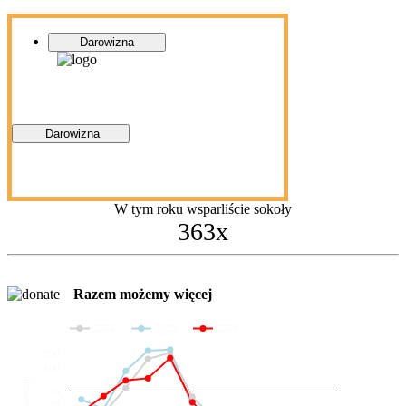
Darowizna
Darowizna
W tym roku wsparliście sokoły
363x
Razem możemy więcej
2024
2025
2026
200
100
Darowizny
36
20