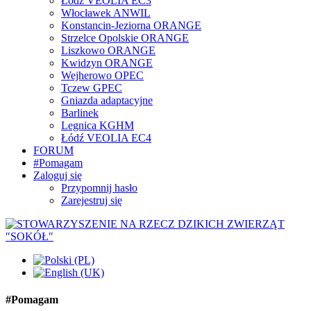
Łódź VEOLIA EC3
Włocławek ANWIL
Konstancin-Jeziorna ORANGE
Strzelce Opolskie ORANGE
Liszkowo ORANGE
Kwidzyn ORANGE
Wejherowo OPEC
Tczew GPEC
Gniazda adaptacyjne
Barlinek
Legnica KGHM
Łódź VEOLIA EC4
FORUM
#Pomagam
Zaloguj się
Przypomnij hasło
Zarejestruj się
#Pomagam