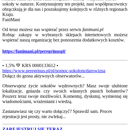
sokoły w naturze. Kontynuujemy ten projekt, nasi współpracownicy
obrączkują je dla nas i poszukujemy kolejnych w różnych regionach
Kraju.
FaniMani
Od teraz możesz nas wspierać przez serwis
fanimani.pl
Robiąc zakupy w wybranych sklepach internetowych możesz
wspierać naszą organizację bez ponoszenia dodatkowych kosztów.
https://fanimani.pl/peregrinuspl/
• 1,5% 💚 KRS 0000133612 •
https://www.peregrinus.pl/pl/pomoc-sokolom/darowizna
Dołącz do grona aktywnych obserwatorów...
Obserwujesz życie sokołów wędrownych? Masz swoje ulubione
lokalizacje, gniazda czy swoich własnych ptasich bohaterów?
Poszerz teraz swoje możliwości. Komentuj, dyskutuj, wymieniaj się
wiadomościami, wrażeniami i wiedzą.
Zastanawiasz się czy warto dołączyć? Sprawdź sam. Proces
rejestracji jest prosty, nie zwlekaj...
ZAREJESTRUJ SIĘ TERAZ