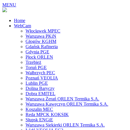
MENU
Home
WebCam
Włocławek MPEC
Warszawa PKiN
Głogów KGHM
Gdańsk Rafineria
Gdynia PGE
Płock ORLEN
Trzebież
Toruń PGE
Wałbrzych PEC
Poznań VEOLIA
Lublin PGE
Dolina Baryczy
Dobra EMITEL
Warszawa Żerań ORLEN Termika S.A.
Warszawa Kawęczyn ORLEN Termika S.A.
Koszalin MEC
Reda MPCK KOKSIK
Słupsk ENGiE
Warszawa Siekierki ORLEN Termika S.A.