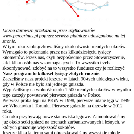
10
5
0
01
02
03
04
05
06
07
08
09
10
11
12
Miesiąc
Liczba darowizn przekazana przez użytkowników
www.peregrinus.pl poprzez serwisy płatnicze udostępnione na tej
stronie.
W tym roku zaobrączkowaliśmy około dwustu młodych sokołów.
Wymagało to pokonania przez nas kilkudziesięciu tysięcy
kilometrów. Przez nas, czyli bezpośrednio przez Stowarzyszenie,
jak i kilku osób nas wspomagających. To wszystko trzeba
skoordynować, zdobyć na to wszystko fundusze czy je rozliczyć.
Nasz program to kilkaset tysięcy złotych rocznie
.
Zaczęliśmy nasz projekt jeszcze w latach 90-tych ubiegłego wieku,
gdy w Polsce nie było ani jednego gniazda.
Wypuściliśmy na wolność około 1 500 młodych sokołów w wyniku
tego zaczęły powstawać pierwsze gniazda w Polsce.
Pierwsza próba lęgu na PKiN w 1998, pierwsze udane lęgi w 1999
we Włocławku i Toruniu. Pierwsze gniazdo na drzewie w 2012
roku.
Co roku przybywają nowe stanowiska lęgowe. Zamontowaliśmy
już około setki gniazd na terenach zurbanizowanych i leśnych, w
których gniazduje większość sokołów.
Jeszcze kilka lat temu sami obrączkowaliśmy wszystkie młode