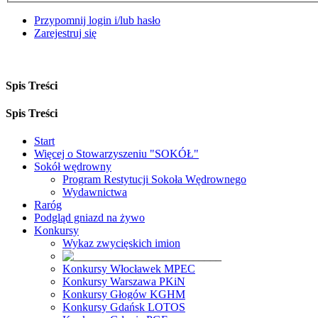
Przypomnij login i/lub hasło
Zarejestruj się
Spis Treści
Spis Treści
Start
Więcej o Stowarzyszeniu "SOKÓŁ"
Sokół wędrowny
Program Restytucji Sokoła Wędrownego
Wydawnictwa
Raróg
Podgląd gniazd na żywo
Konkursy
Wykaz zwycięskich imion
Konkursy Włocławek MPEC
Konkursy Warszawa PKiN
Konkursy Głogów KGHM
Konkursy Gdańsk LOTOS