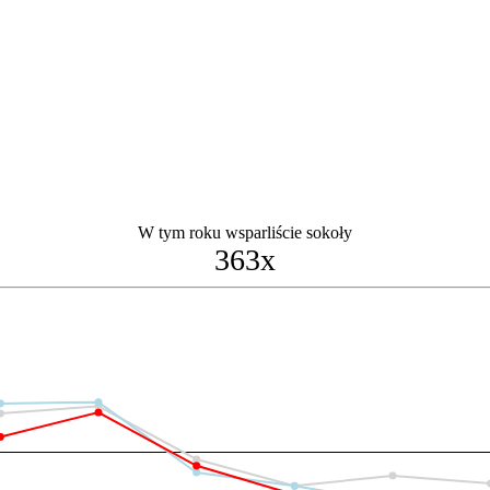
W tym roku wsparliście sokoły
363x