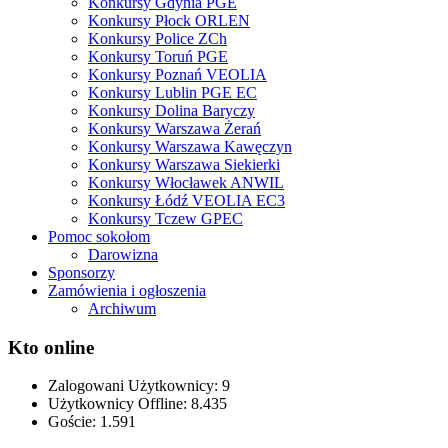
Konkursy Gdynia PGE
Konkursy Płock ORLEN
Konkursy Police ZCh
Konkursy Toruń PGE
Konkursy Poznań VEOLIA
Konkursy Lublin PGE EC
Konkursy Dolina Baryczy
Konkursy Warszawa Żerań
Konkursy Warszawa Kawęczyn
Konkursy Warszawa Siekierki
Konkursy Włocławek ANWIL
Konkursy Łódź VEOLIA EC3
Konkursy Tczew GPEC
Pomoc sokołom
Darowizna
Sponsorzy
Zamówienia i ogłoszenia
Archiwum
Kto online
Zalogowani Użytkownicy:
9
Użytkownicy Offline: 8.435
Goście:
1.591