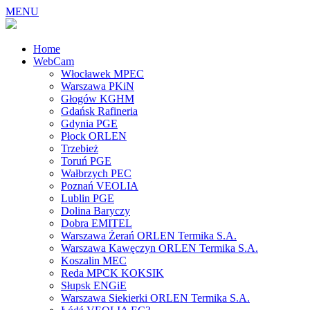
MENU
Home
WebCam
Włocławek MPEC
Warszawa PKiN
Głogów KGHM
Gdańsk Rafineria
Gdynia PGE
Płock ORLEN
Trzebież
Toruń PGE
Wałbrzych PEC
Poznań VEOLIA
Lublin PGE
Dolina Baryczy
Dobra EMITEL
Warszawa Żerań ORLEN Termika S.A.
Warszawa Kawęczyn ORLEN Termika S.A.
Koszalin MEC
Reda MPCK KOKSIK
Słupsk ENGiE
Warszawa Siekierki ORLEN Termika S.A.