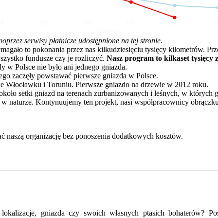
04
05
06
07
08
Miesiąc
rzez serwisy płatnicze udostępnione na tej stronie.
o to pokonania przez nas kilkudziesięciu tysięcy kilometrów. Przez 
zystko fundusze czy je rozliczyć.
Nasz program to kilkaset tysięcy 
dy w Polsce nie było ani jednego gniazda.
go zaczęły powstawać pierwsze gniazda w Polsce.
e Włocławku i Toruniu. Pierwsze gniazdo na drzewie w 2012 roku.
oło setki gniazd na terenach zurbanizowanych i leśnych, w których 
 w naturze. Kontynuujemy ten projekt, nasi współpracownicy obrączku
ć naszą organizację bez ponoszenia dodatkowych kosztów.
kalizacje, gniazda czy swoich własnych ptasich bohaterów? Posz