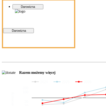
Darowizna
Darowizna
Razem możemy więcej
2024
2025
2026
200
100
Darowizny
20
10