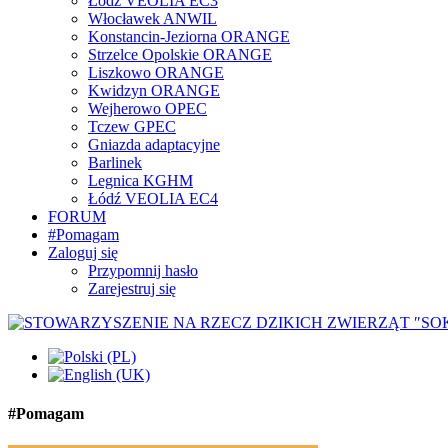
Łódź VEOLIA EC3
Włocławek ANWIL
Konstancin-Jeziorna ORANGE
Strzelce Opolskie ORANGE
Liszkowo ORANGE
Kwidzyn ORANGE
Wejherowo OPEC
Tczew GPEC
Gniazda adaptacyjne
Barlinek
Legnica KGHM
Łódź VEOLIA EC4
FORUM
#Pomagam
Zaloguj się
Przypomnij hasło
Zarejestruj się
#Pomagam