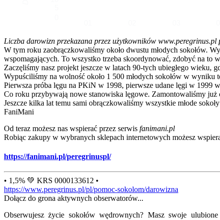
5
0
01
02
03
Liczba darowizn przekazana przez użytkowników www.peregrinus.pl pop
W tym roku zaobrączkowaliśmy około dwustu młodych sokołów. Wymagał
wspomagających. To wszystko trzeba skoordynować, zdobyć na to ws
Zaczęliśmy nasz projekt jeszcze w latach 90-tych ubiegłego wieku, g
Wypuściliśmy na wolność około 1 500 młodych sokołów w wyniku te
Pierwsza próba lęgu na PKiN w 1998, pierwsze udane lęgi w 1999 w
Co roku przybywają nowe stanowiska lęgowe. Zamontowaliśmy już ok
Jeszcze kilka lat temu sami obrączkowaliśmy wszystkie młode sokoły
FaniMani
Od teraz możesz nas wspierać przez serwis
fanimani.pl
Robiąc zakupy w wybranych sklepach internetowych możesz wspiera
https://fanimani.pl/peregrinuspl/
• 1,5% 💚 KRS 0000133612 •
https://www.peregrinus.pl/pl/pomoc-sokolom/darowizna
Dołącz do grona aktywnych obserwatorów...
Obserwujesz życie sokołów wędrownych? Masz swoje ulubione lo