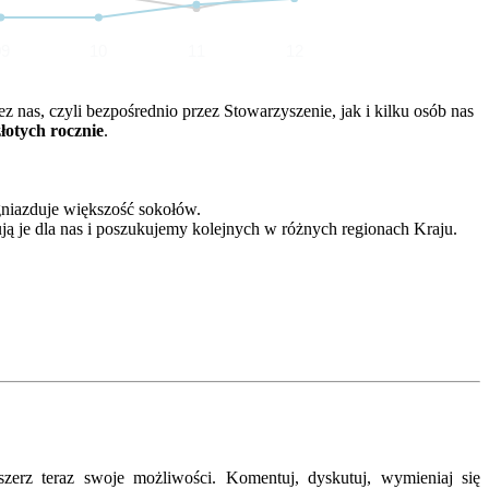
09
10
11
12
nas, czyli bezpośrednio przez Stowarzyszenie, jak i kilku osób nas
złotych rocznie
.
gniazduje większość sokołów.
ją je dla nas i poszukujemy kolejnych w różnych regionach Kraju.
erz teraz swoje możliwości. Komentuj, dyskutuj, wymieniaj się